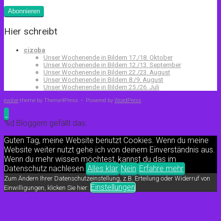
Adresse
Abonnieren
Hier schreibt
cizoba
Unser Wochenende in Bildern 17./18. Oktober
Unser Wochenende in Bildern 12./13. September
Unser Wochenende in Bildern 22./23. August
Unser Wochenende in Bildern 8./9. August
Unser Wochenende in Bildern 25./26. Juli
evolve
theme by Theme4Press • Powered by
WordPress
%d
Bloggern gefällt das:
Guten Tag, meine Website benutzt Cookies. Wenn du meine
Website weiter nutzt gehe ich von deinem Einverständnis aus.
Wenn du mehr wissen möchtest, kannst du das im
Datenschutz nachlesen.
Alles klar
Nein
Erfahre mehr
Zum Ändern Ihrer Datenschutzeinstellung, z.B. Erteilung oder Widerruf von
Einstellungen
Einwilligungen, klicken Sie hier: