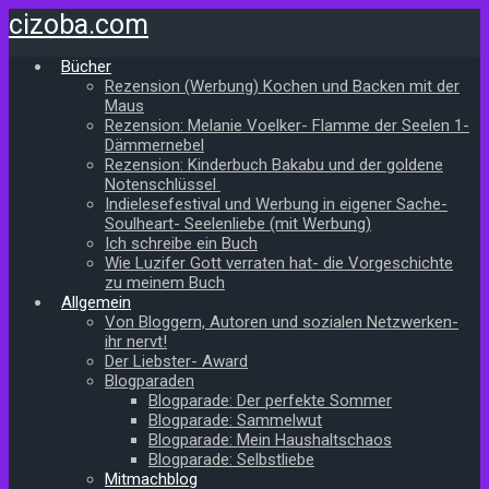
Zum
cizoba.com
Hauptinhalt
springen
Bücher
Rezension (Werbung) Kochen und Backen mit der
Maus
Rezension: Melanie Voelker- Flamme der Seelen 1-
Dämmernebel
Rezension: Kinderbuch Bakabu und der goldene
Notenschlüssel
Indielesefestival und Werbung in eigener Sache-
Soulheart- Seelenliebe (mit Werbung)
Ich schreibe ein Buch
Wie Luzifer Gott verraten hat- die Vorgeschichte
zu meinem Buch
Allgemein
Von Bloggern, Autoren und sozialen Netzwerken-
ihr nervt!
Der Liebster- Award
Blogparaden
Blogparade: Der perfekte Sommer
Blogparade: Sammelwut
Blogparade: Mein Haushaltschaos
Blogparade: Selbstliebe
Mitmachblog