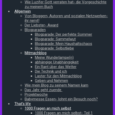
Wie Luzifer Gott verraten hat- die Vorgeschichte
zu meinem Buch
Allgemein
Von Bloggern, Autoren und sozialen Netzwerken-
ihr nervt!
Der Liebster- Award
Blogparaden
Blogparade: Der perfekte Sommer
Blogparade: Sammelwut
Blogparade: Mein Haushaltschaos
Blogparade: Selbstliebe
Mitmachblog
Meine Wunderlampe(n)
abhängige Unabhängigkeit
Ein Rant über das Wetter
Die Technik und ich
Laster für den Mitmachblog
Geben und Nehmen
Wie mein Blog zu seinem Namen kam
Das Jahr geht zuende
Projektwoche
Babymesse Essen- lohnt ein Besuch noch?
That’s life
1000 Fragen an mich selbst
1000 Fragen an mich selbst- Teil 1