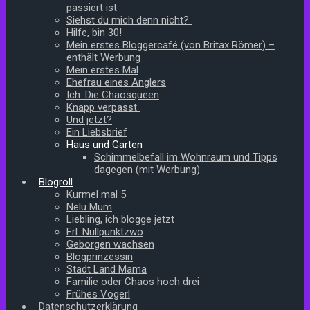
passiert ist
Siehst du mich denn nicht?
Hilfe, bin 30!
Mein erstes Bloggercafé (von Britax Römer) –
enthält Werbung
Mein erstes Mal
Ehefrau eines Anglers
Ich: Die Chaosqueen
Knapp verpasst
Und jetzt?
Ein Liebsbrief
Haus und Garten
Schimmelbefall im Wohnraum und Tipps
dagegen (mit Werbung)
Blogroll
Kurmel mal 5
Nelu Mum
Liebling, ich blogge jetzt
Frl. Nullpunktzwo
Geborgen wachsen
Blogprinzessin
Stadt Land Mama
Familie oder Chaos hoch drei
Frühes Vogerl
Datenschutzerklärung