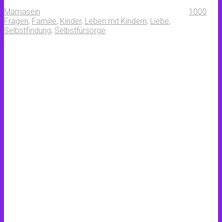
Mamasein
1000
Fragen
,
Familie
,
Kinder
,
Leben mit Kindern
,
Liebe
,
Selbstfindung
,
Selbstfürsorge