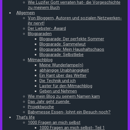
Wie Luzifer Gott verraten hat- die Vorgeschichte
zu meinem Buch
Allgemein
Von Bloggern, Autoren und sozialen Netzwerken-
ihr nervt!
Der Liebster- Award
Blogparaden
Blogparade: Der perfekte Sommer
Blogparade: Sammelwut
Blogparade: Mein Haushaltschaos
Blogparade: Selbstliebe
Mitmachblog
Meine Wunderlampe(n)
abhängige Unabhängigkeit
Ein Rant über das Wetter
Die Technik und ich
Laster für den Mitmachblog
Geben und Nehmen
Wie mein Blog zu seinem Namen kam
Das Jahr geht zuende
Projektwoche
Babymesse Essen- lohnt ein Besuch noch?
That’s life
1000 Fragen an mich selbst
1000 Fragen an mich selbst- Teil 1