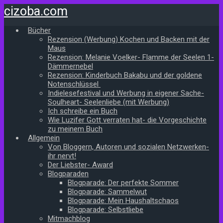
Zum
cizoba.com
Hauptinhalt
springen
Bücher
Rezension (Werbung) Kochen und Backen mit der
Maus
Rezension: Melanie Voelker- Flamme der Seelen 1-
Dämmernebel
Rezension: Kinderbuch Bakabu und der goldene
Notenschlüssel
Indielesefestival und Werbung in eigener Sache-
Soulheart- Seelenliebe (mit Werbung)
Ich schreibe ein Buch
Wie Luzifer Gott verraten hat- die Vorgeschichte
zu meinem Buch
Allgemein
Von Bloggern, Autoren und sozialen Netzwerken-
ihr nervt!
Der Liebster- Award
Blogparaden
Blogparade: Der perfekte Sommer
Blogparade: Sammelwut
Blogparade: Mein Haushaltschaos
Blogparade: Selbstliebe
Mitmachblog