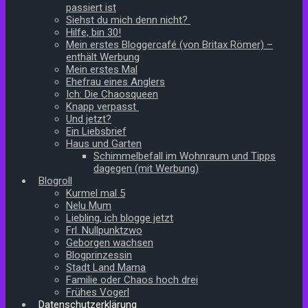
passiert ist
Siehst du mich denn nicht?
Hilfe, bin 30!
Mein erstes Bloggercafé (von Britax Römer) –
enthält Werbung
Mein erstes Mal
Ehefrau eines Anglers
Ich: Die Chaosqueen
Knapp verpasst
Und jetzt?
Ein Liebsbrief
Haus und Garten
Schimmelbefall im Wohnraum und Tipps
dagegen (mit Werbung)
Blogroll
Kurmel mal 5
Nelu Mum
Liebling, ich blogge jetzt
Frl. Nullpunktzwo
Geborgen wachsen
Blogprinzessin
Stadt Land Mama
Familie oder Chaos hoch drei
Frühes Vogerl
Datenschutzerklärung