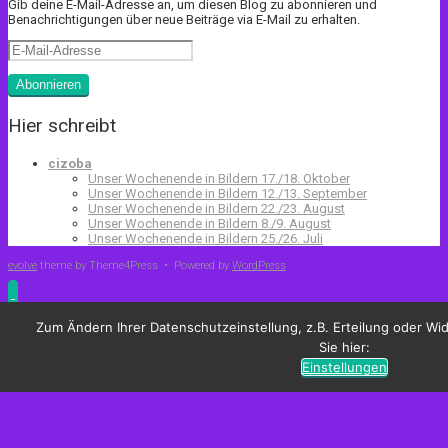
Gib deine E-Mail-Adresse an, um diesen Blog zu abonnieren und
Benachrichtigungen über neue Beiträge via E-Mail zu erhalten.
E-
Mail-
Adresse
Abonnieren
Hier schreibt
cizoba
Unser Wochenende in Bildern 17./18. Oktober
Unser Wochenende in Bildern 12./13. September
Unser Wochenende in Bildern 22./23. August
Unser Wochenende in Bildern 8./9. August
Unser Wochenende in Bildern 25./26. Juli
evolve
theme by Theme4Press • Powered by
WordPress
Zum Ändern Ihrer Datenschutzeinstellung, z.B. Erteilung oder Wid
Sie hier:
Einstellungen