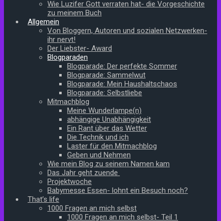
Wie Luzifer Gott verraten hat- die Vorgeschichte
zu meinem Buch
Allgemein
Von Bloggern, Autoren und sozialen Netzwerken-
ihr nervt!
Der Liebster- Award
Blogparaden
Blogparade: Der perfekte Sommer
Blogparade: Sammelwut
Blogparade: Mein Haushaltschaos
Blogparade: Selbstliebe
Mitmachblog
Meine Wunderlampe(n)
abhängige Unabhängigkeit
Ein Rant über das Wetter
Die Technik und ich
Laster für den Mitmachblog
Geben und Nehmen
Wie mein Blog zu seinem Namen kam
Das Jahr geht zuende
Projektwoche
Babymesse Essen- lohnt ein Besuch noch?
That’s life
1000 Fragen an mich selbst
1000 Fragen an mich selbst- Teil 1