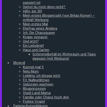
passiert ist
Siehst du mich denn nicht?
Hilfe, bin 30!
Mein erstes Bloggercafé (von Britax Römer) –
enthält Werbung
Mein erstes Mal
Ehefrau eines Anglers
Ich: Die Chaosqueen
Knapp verpasst
Und jetzt?
Ein Liebsbrief
Haus und Garten
Schimmelbefall im Wohnraum und Tipps
dagegen (mit Werbung)
Blogroll
Kurmel mal 5
Nelu Mum
Liebling, ich blogge jetzt
Frl. Nullpunktzwo
Geborgen wachsen
Blogprinzessin
Stadt Land Mama
Familie oder Chaos hoch drei
Frühes Vogerl
Datenschutzerklärung