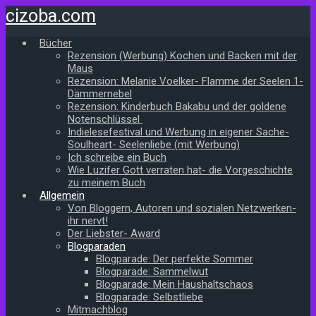
Zum
cizoba.com
Hauptinhalt
springen
Bücher
Rezension (Werbung) Kochen und Backen mit der
Maus
Rezension: Melanie Voelker- Flamme der Seelen 1-
Dämmernebel
Rezension: Kinderbuch Bakabu und der goldene
Notenschlüssel
Indielesefestival und Werbung in eigener Sache-
Soulheart- Seelenliebe (mit Werbung)
Ich schreibe ein Buch
Wie Luzifer Gott verraten hat- die Vorgeschichte
zu meinem Buch
Allgemein
Von Bloggern, Autoren und sozialen Netzwerken-
ihr nervt!
Der Liebster- Award
Blogparaden
Blogparade: Der perfekte Sommer
Blogparade: Sammelwut
Blogparade: Mein Haushaltschaos
Blogparade: Selbstliebe
Mitmachblog