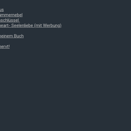
us
Dämmernebel
nschlüssel
heart- Seelenliebe (mit Werbung)
 meinem Buch
ervt!