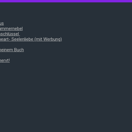
us
Dämmernebel
nschlüssel
heart- Seelenliebe (mit Werbung)
 meinem Buch
ervt!