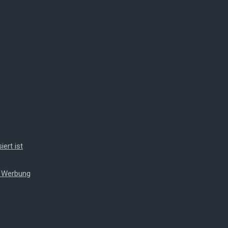
iert ist
t Werbung