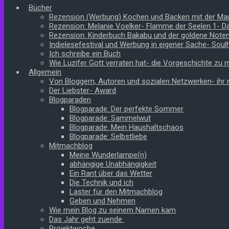
Bücher
Rezension (Werbung) Kochen und Backen mit der Ma
Rezension: Melanie Voelker- Flamme der Seelen 1- 
Rezension: Kinderbuch Bakabu und der goldene Note
Indielesefestival und Werbung in eigener Sache- Soul
Ich schreibe ein Buch
Wie Luzifer Gott verraten hat- die Vorgeschichte zu
Allgemein
Von Bloggern, Autoren und sozialen Netzwerken- ihr n
Der Liebster- Award
Blogparaden
Blogparade: Der perfekte Sommer
Blogparade: Sammelwut
Blogparade: Mein Haushaltschaos
Blogparade: Selbstliebe
Mitmachblog
Meine Wunderlampe(n)
abhängige Unabhängigkeit
Ein Rant über das Wetter
Die Technik und ich
Laster für den Mitmachblog
Geben und Nehmen
Wie mein Blog zu seinem Namen kam
Das Jahr geht zuende
Projektwoche