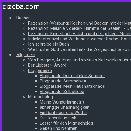
Zum
cizoba.com
Hauptinhalt
springen
Bücher
Rezension (Werbung) Kochen und Backen mit der Ma
Rezension: Melanie Voelker- Flamme der Seelen 1- 
Rezension: Kinderbuch Bakabu und der goldene Note
Indielesefestival und Werbung in eigener Sache- Soul
Ich schreibe ein Buch
Wie Luzifer Gott verraten hat- die Vorgeschichte zu
Allgemein
Von Bloggern, Autoren und sozialen Netzwerken- ihr n
Der Liebster- Award
Blogparaden
Blogparade: Der perfekte Sommer
Blogparade: Sammelwut
Blogparade: Mein Haushaltschaos
Blogparade: Selbstliebe
Mitmachblog
Meine Wunderlampe(n)
abhängige Unabhängigkeit
Ein Rant über das Wetter
Die Technik und ich
Laster für den Mitmachblog
Geben und Nehmen