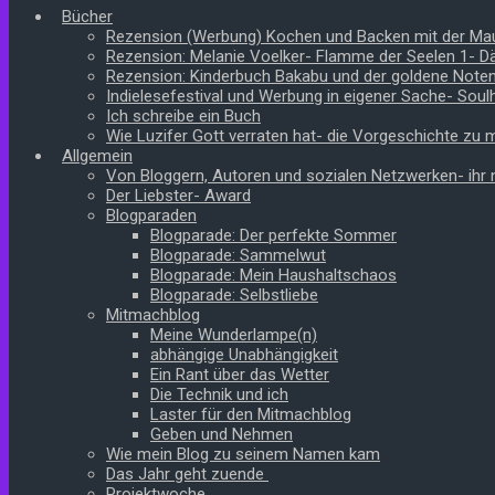
Bücher
Rezension (Werbung) Kochen und Backen mit der Ma
Rezension: Melanie Voelker- Flamme der Seelen 1- 
Rezension: Kinderbuch Bakabu und der goldene Note
Indielesefestival und Werbung in eigener Sache- Soul
Ich schreibe ein Buch
Wie Luzifer Gott verraten hat- die Vorgeschichte zu
Allgemein
Von Bloggern, Autoren und sozialen Netzwerken- ihr n
Der Liebster- Award
Blogparaden
Blogparade: Der perfekte Sommer
Blogparade: Sammelwut
Blogparade: Mein Haushaltschaos
Blogparade: Selbstliebe
Mitmachblog
Meine Wunderlampe(n)
abhängige Unabhängigkeit
Ein Rant über das Wetter
Die Technik und ich
Laster für den Mitmachblog
Geben und Nehmen
Wie mein Blog zu seinem Namen kam
Das Jahr geht zuende
Projektwoche