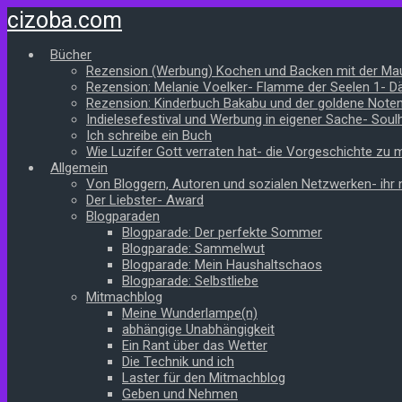
Zum
cizoba.com
Hauptinhalt
springen
Bücher
Rezension (Werbung) Kochen und Backen mit der Ma
Rezension: Melanie Voelker- Flamme der Seelen 1- 
Rezension: Kinderbuch Bakabu und der goldene Note
Indielesefestival und Werbung in eigener Sache- Soul
Ich schreibe ein Buch
Wie Luzifer Gott verraten hat- die Vorgeschichte zu
Allgemein
Von Bloggern, Autoren und sozialen Netzwerken- ihr n
Der Liebster- Award
Blogparaden
Blogparade: Der perfekte Sommer
Blogparade: Sammelwut
Blogparade: Mein Haushaltschaos
Blogparade: Selbstliebe
Mitmachblog
Meine Wunderlampe(n)
abhängige Unabhängigkeit
Ein Rant über das Wetter
Die Technik und ich
Laster für den Mitmachblog
Geben und Nehmen