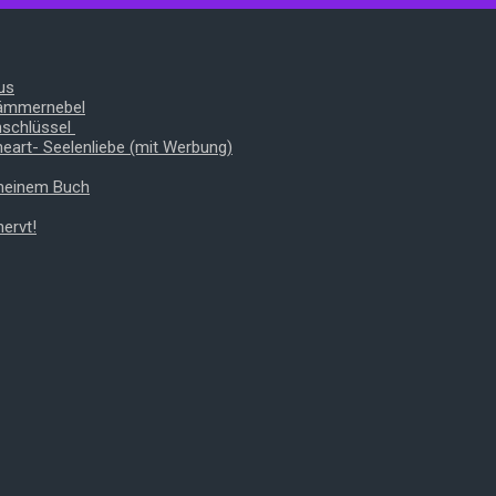
us
Dämmernebel
nschlüssel
heart- Seelenliebe (mit Werbung)
 meinem Buch
ervt!