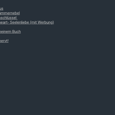
us
Dämmernebel
nschlüssel
heart- Seelenliebe (mit Werbung)
 meinem Buch
ervt!