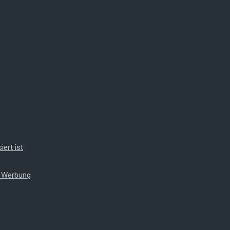
iert ist
t Werbung