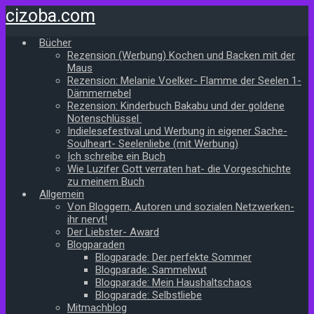
Zum
cizoba.com
Hauptinhalt
springen
Bücher
Rezension (Werbung) Kochen und Backen mit der
Maus
Rezension: Melanie Voelker- Flamme der Seelen 1-
Dämmernebel
Rezension: Kinderbuch Bakabu und der goldene
Notenschlüssel
Indielesefestival und Werbung in eigener Sache-
Soulheart- Seelenliebe (mit Werbung)
Ich schreibe ein Buch
Wie Luzifer Gott verraten hat- die Vorgeschichte
zu meinem Buch
Allgemein
Von Bloggern, Autoren und sozialen Netzwerken-
ihr nervt!
Der Liebster- Award
Blogparaden
Blogparade: Der perfekte Sommer
Blogparade: Sammelwut
Blogparade: Mein Haushaltschaos
Blogparade: Selbstliebe
Mitmachblog