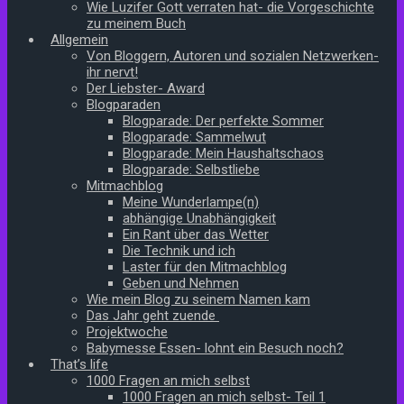
Wie Luzifer Gott verraten hat- die Vorgeschichte
zu meinem Buch
Allgemein
Von Bloggern, Autoren und sozialen Netzwerken-
ihr nervt!
Der Liebster- Award
Blogparaden
Blogparade: Der perfekte Sommer
Blogparade: Sammelwut
Blogparade: Mein Haushaltschaos
Blogparade: Selbstliebe
Mitmachblog
Meine Wunderlampe(n)
abhängige Unabhängigkeit
Ein Rant über das Wetter
Die Technik und ich
Laster für den Mitmachblog
Geben und Nehmen
Wie mein Blog zu seinem Namen kam
Das Jahr geht zuende
Projektwoche
Babymesse Essen- lohnt ein Besuch noch?
That’s life
1000 Fragen an mich selbst
1000 Fragen an mich selbst- Teil 1