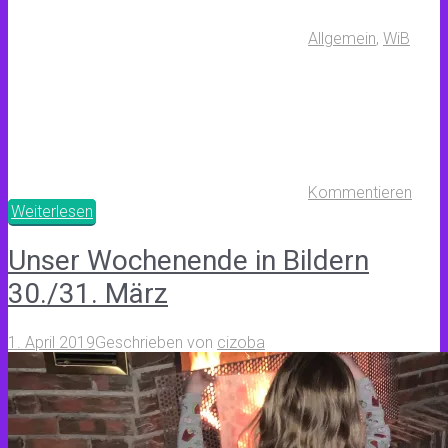
Allgemein
,
WiB
Kommentieren
Weiterlesen
Unser Wochenende in Bildern
30./31. März
1. April 2019
Geschrieben von
cizoba