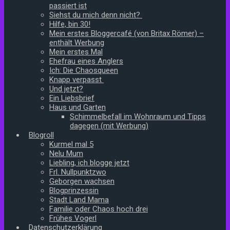
passiert ist
Siehst du mich denn nicht?
Hilfe, bin 30!
Mein erstes Bloggercafé (von Britax Römer) –
enthält Werbung
Mein erstes Mal
Ehefrau eines Anglers
Ich: Die Chaosqueen
Knapp verpasst
Und jetzt?
Ein Liebsbrief
Haus und Garten
Schimmelbefall im Wohnraum und Tipps
dagegen (mit Werbung)
Blogroll
Kurmel mal 5
Nelu Mum
Liebling, ich blogge jetzt
Frl. Nullpunktzwo
Geborgen wachsen
Blogprinzessin
Stadt Land Mama
Familie oder Chaos hoch drei
Frühes Vogerl
Datenschutzerklärung