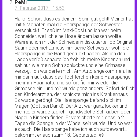
PeMi
7. Februar 2017 - 15:53
Hallo! Schön, dass es deinem Sohn gut geht! Meiner hat
mit 6 Monaten mal die Haarspange der Schwester
verschluckt. Er saß im Maxi-Cosi und ich war beim
Schneider, weil ich eine Hose ändern lassen wollte.
Während ich mit der Schneiderin diskutierte…ob Original-
Saum oder nicht…muss ihm seine Schwester wohl die
Haarspange in die Hand gedrückt haben. Als ich den
Laden verließ schaute ich fröhlich meine Kinder an und
sah nur, wie mein Sohn schluckte und eine Grimasse
verzog. Ich wunderte mich. Am Auto angekommen, fiel
mir dann auf, dass das Töchterchen keine Haarspange
mehr im Haar hatte und sofort fiel mir wieder die
Grimasse ein…und mir wurde ganz anders. Sofort rief ich
den Kinderarzt an, der schickte mich ins Krankenhaus.
Es wurde geröngt. Die Haarspange befand sich im
Magen (Gott sei Dank!). Der Arzt war ganz locker und
meinte, er würde täglich irgendwelche Schrauben oder
Nägel in Kindern finden. Er versicherte mir, dass in 2
Tagen die Spange in der Windel sein würde. Und so war
es auch. Die Haarspange habe ich auch aufbewahrt…
bekommt er auch zum 18. Geburtstag. 😉