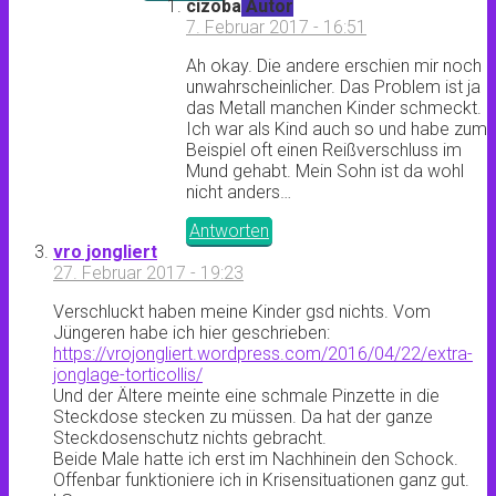
cizoba
Autor
7. Februar 2017 - 16:51
Ah okay. Die andere erschien mir noch
unwahrscheinlicher. Das Problem ist ja
das Metall manchen Kinder schmeckt.
Ich war als Kind auch so und habe zum
Beispiel oft einen Reißverschluss im
Mund gehabt. Mein Sohn ist da wohl
nicht anders…
Antworten
vro jongliert
27. Februar 2017 - 19:23
Verschluckt haben meine Kinder gsd nichts. Vom
Jüngeren habe ich hier geschrieben:
https://vrojongliert.wordpress.com/2016/04/22/extra-
jonglage-torticollis/
Und der Ältere meinte eine schmale Pinzette in die
Steckdose stecken zu müssen. Da hat der ganze
Steckdosenschutz nichts gebracht.
Beide Male hatte ich erst im Nachhinein den Schock.
Offenbar funktioniere ich in Krisensituationen ganz gut.