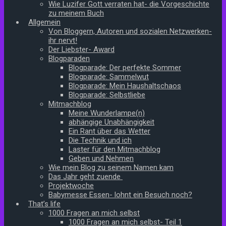
Wie Luzifer Gott verraten hat- die Vorgeschichte
zu meinem Buch
Allgemein
Von Bloggern, Autoren und sozialen Netzwerken-
ihr nervt!
Der Liebster- Award
Blogparaden
Blogparade: Der perfekte Sommer
Blogparade: Sammelwut
Blogparade: Mein Haushaltschaos
Blogparade: Selbstliebe
Mitmachblog
Meine Wunderlampe(n)
abhängige Unabhängigkeit
Ein Rant über das Wetter
Die Technik und ich
Laster für den Mitmachblog
Geben und Nehmen
Wie mein Blog zu seinem Namen kam
Das Jahr geht zuende
Projektwoche
Babymesse Essen- lohnt ein Besuch noch?
That’s life
1000 Fragen an mich selbst
1000 Fragen an mich selbst- Teil 1