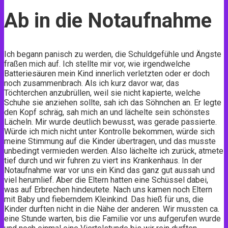
Ab in die Notaufnahme
Ich begann panisch zu werden, die Schuldgefühle und Ängste
fraßen mich auf. Ich stellte mir vor, wie irgendwelche
Batteriesäuren mein Kind innerlich verletzten oder er doch
noch zusammenbrach. Als ich kurz davor war, das
Töchterchen anzubrüllen, weil sie nicht kapierte, welche
Schuhe sie anziehen sollte, sah ich das Söhnchen an. Er legte
den Kopf schräg, sah mich an und lächelte sein schönstes
Lächeln. Mir wurde deutlich bewusst, was gerade passierte.
Würde ich mich nicht unter Kontrolle bekommen, würde sich
meine Stimmung auf die Kinder übertragen, und das musste
unbedingt vermieden werden. Also lächelte ich zurück, atmete
tief durch und wir fuhren zu viert ins Krankenhaus. In der
Notaufnahme war vor uns ein Kind das ganz gut aussah und
viel herumlief. Aber die Eltern hatten eine Schüssel dabei,
was auf Erbrechen hindeutete. Nach uns kamen noch Eltern
mit Baby und fieberndem Kleinkind. Das hieß für uns, die
Kinder durften nicht in die Nähe der anderen. Wir mussten ca.
eine Stunde warten, bis die Familie vor uns aufgerufen wurde