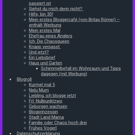
passiert ist
Siehst du mich denn nicht?
Hilfe, bin 30!
Mein erstes Bloggercafé (von Britax Römer) –
enthält Werbung
Mein erstes Mal
Ehefrau eines Anglers
Ich: Die Chaosqueen
Knapp verpasst
Und jetzt?
Ein Liebsbrief
Haus und Garten
Schimmelbefall im Wohnraum und Tipps
dagegen (mit Werbung)
Blogroll
Kurmel mal 5
Nelu Mum
Liebling, ich blogge jetzt
Frl. Nullpunktzwo
Geborgen wachsen
Blogprinzessin
Stadt Land Mama
Familie oder Chaos hoch drei
Frühes Vogerl
Datenschutzerklärung