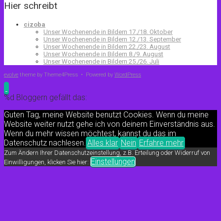
Hier schreibt
cizoba
Unser Wochenende in Bildern 17./18. Oktober
Unser Wochenende in Bildern 12./13. September
Unser Wochenende in Bildern 22./23. August
Unser Wochenende in Bildern 8./9. August
Unser Wochenende in Bildern 25./26. Juli
evolve
theme by Theme4Press • Powered by
WordPress
%d
Bloggern gefällt das:
Guten Tag, meine Website benutzt Cookies. Wenn du meine
Website weiter nutzt gehe ich von deinem Einverständnis aus.
Wenn du mehr wissen möchtest, kannst du das im
Datenschutz nachlesen.
Alles klar
Nein
Erfahre mehr
Zum Ändern Ihrer Datenschutzeinstellung, z.B. Erteilung oder Widerruf von
Einstellungen
Einwilligungen, klicken Sie hier: