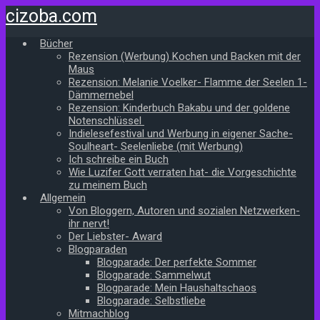
Zum
cizoba.com
Hauptinhalt
springen
Bücher
Rezension (Werbung) Kochen und Backen mit der
Maus
Rezension: Melanie Voelker- Flamme der Seelen 1-
Dämmernebel
Rezension: Kinderbuch Bakabu und der goldene
Notenschlüssel
Indielesefestival und Werbung in eigener Sache-
Soulheart- Seelenliebe (mit Werbung)
Ich schreibe ein Buch
Wie Luzifer Gott verraten hat- die Vorgeschichte
zu meinem Buch
Allgemein
Von Bloggern, Autoren und sozialen Netzwerken-
ihr nervt!
Der Liebster- Award
Blogparaden
Blogparade: Der perfekte Sommer
Blogparade: Sammelwut
Blogparade: Mein Haushaltschaos
Blogparade: Selbstliebe
Mitmachblog