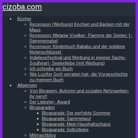
Zum
cizoba.com
Hauptinhalt
springen
Bücher
Rezension (Werbung) Kochen und Backen mit der
Maus
Rezension: Melanie Voelker- Flamme der Seelen 1-
Dämmernebel
Rezension: Kinderbuch Bakabu und der goldene
Notenschlüssel
Indielesefestival und Werbung in eigener Sache-
Soulheart- Seelenliebe (mit Werbung)
Ich schreibe ein Buch
Wie Luzifer Gott verraten hat- die Vorgeschichte
zu meinem Buch
Allgemein
Von Bloggern, Autoren und sozialen Netzwerken-
ihr nervt!
Der Liebster- Award
Blogparaden
Blogparade: Der perfekte Sommer
Blogparade: Sammelwut
Blogparade: Mein Haushaltschaos
Blogparade: Selbstliebe
Mitmachblog