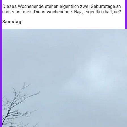
Dieses Wochenende stehen eigentlich zwei Geburtstage an
und es ist mein Dienstwochenende. Naja, eigentlich halt, ne?
Samstag