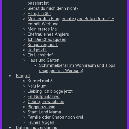
passiert ist
Siehst du mich denn nicht?
Hilfe, bin 30!
Mein erstes Bloggercafé (von Britax Römer) –
enthält Werbung
Mein erstes Mal
Ehefrau eines Anglers
Ich: Die Chaosqueen
Knapp verpasst
Und jetzt?
Ein Liebsbrief
Haus und Garten
Schimmelbefall im Wohnraum und Tipps
dagegen (mit Werbung)
Blogroll
Kurmel mal 5
Nelu Mum
Liebling, ich blogge jetzt
Frl. Nullpunktzwo
Geborgen wachsen
Blogprinzessin
Stadt Land Mama
Familie oder Chaos hoch drei
Frühes Vogerl
Datenschutzerklärung