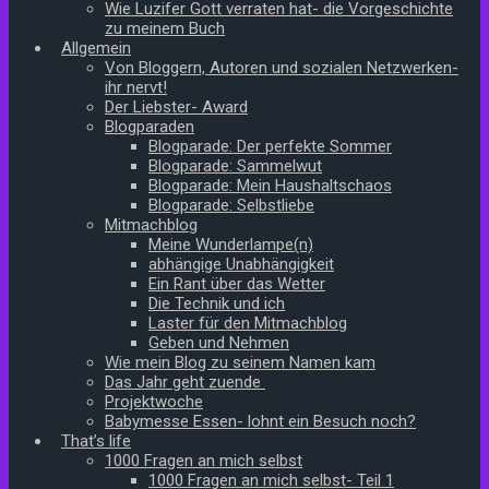
Wie Luzifer Gott verraten hat- die Vorgeschichte
zu meinem Buch
Allgemein
Von Bloggern, Autoren und sozialen Netzwerken-
ihr nervt!
Der Liebster- Award
Blogparaden
Blogparade: Der perfekte Sommer
Blogparade: Sammelwut
Blogparade: Mein Haushaltschaos
Blogparade: Selbstliebe
Mitmachblog
Meine Wunderlampe(n)
abhängige Unabhängigkeit
Ein Rant über das Wetter
Die Technik und ich
Laster für den Mitmachblog
Geben und Nehmen
Wie mein Blog zu seinem Namen kam
Das Jahr geht zuende
Projektwoche
Babymesse Essen- lohnt ein Besuch noch?
That’s life
1000 Fragen an mich selbst
1000 Fragen an mich selbst- Teil 1