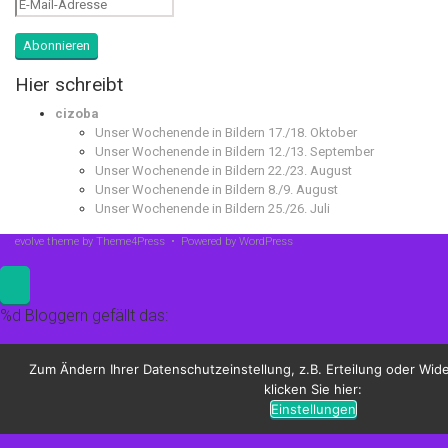
E-
Mail-
Adresse
Abonnieren
Hier schreibt
cizoba
Unser Wochenende in Bildern 17./18. Oktober
Unser Wochenende in Bildern 12./13. September
Unser Wochenende in Bildern 22./23. August
Unser Wochenende in Bildern 8./9. August
Unser Wochenende in Bildern 25./26. Juli
evolve
theme by Theme4Press • Powered by
WordPress
%d
Bloggern gefällt das:
Zum Ändern Ihrer Datenschutzeinstellung, z.B. Erteilung oder Wide
klicken Sie hier:
Einstellungen