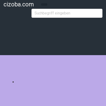
Zum Hauptinhalt springen
cizoba.com