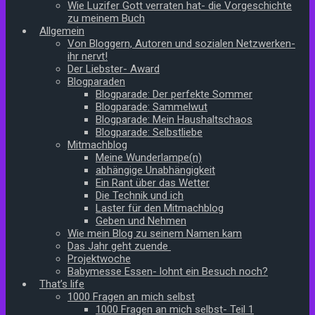
Wie Luzifer Gott verraten hat- die Vorgeschichte
zu meinem Buch
Allgemein
Von Bloggern, Autoren und sozialen Netzwerken-
ihr nervt!
Der Liebster- Award
Blogparaden
Blogparade: Der perfekte Sommer
Blogparade: Sammelwut
Blogparade: Mein Haushaltschaos
Blogparade: Selbstliebe
Mitmachblog
Meine Wunderlampe(n)
abhängige Unabhängigkeit
Ein Rant über das Wetter
Die Technik und ich
Laster für den Mitmachblog
Geben und Nehmen
Wie mein Blog zu seinem Namen kam
Das Jahr geht zuende
Projektwoche
Babymesse Essen- lohnt ein Besuch noch?
That’s life
1000 Fragen an mich selbst
1000 Fragen an mich selbst- Teil 1