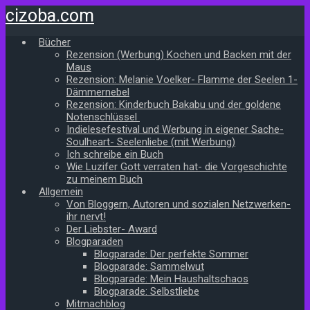
Zum
cizoba.com
Hauptinhalt
springen
Bücher
Rezension (Werbung) Kochen und Backen mit der
Maus
Rezension: Melanie Voelker- Flamme der Seelen 1-
Dämmernebel
Rezension: Kinderbuch Bakabu und der goldene
Notenschlüssel
Indielesefestival und Werbung in eigener Sache-
Soulheart- Seelenliebe (mit Werbung)
Ich schreibe ein Buch
Wie Luzifer Gott verraten hat- die Vorgeschichte
zu meinem Buch
Allgemein
Von Bloggern, Autoren und sozialen Netzwerken-
ihr nervt!
Der Liebster- Award
Blogparaden
Blogparade: Der perfekte Sommer
Blogparade: Sammelwut
Blogparade: Mein Haushaltschaos
Blogparade: Selbstliebe
Mitmachblog