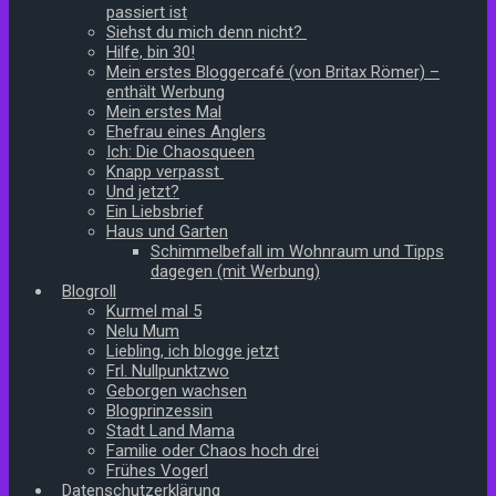
passiert ist
Siehst du mich denn nicht?
Hilfe, bin 30!
Mein erstes Bloggercafé (von Britax Römer) –
enthält Werbung
Mein erstes Mal
Ehefrau eines Anglers
Ich: Die Chaosqueen
Knapp verpasst
Und jetzt?
Ein Liebsbrief
Haus und Garten
Schimmelbefall im Wohnraum und Tipps
dagegen (mit Werbung)
Blogroll
Kurmel mal 5
Nelu Mum
Liebling, ich blogge jetzt
Frl. Nullpunktzwo
Geborgen wachsen
Blogprinzessin
Stadt Land Mama
Familie oder Chaos hoch drei
Frühes Vogerl
Datenschutzerklärung