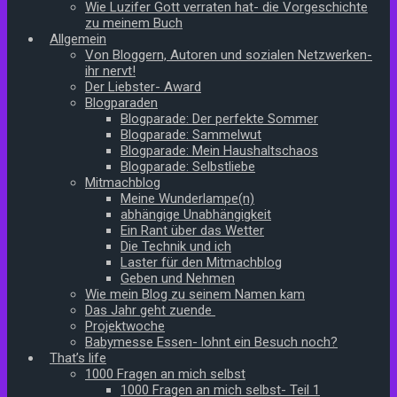
Wie Luzifer Gott verraten hat- die Vorgeschichte
zu meinem Buch
Allgemein
Von Bloggern, Autoren und sozialen Netzwerken-
ihr nervt!
Der Liebster- Award
Blogparaden
Blogparade: Der perfekte Sommer
Blogparade: Sammelwut
Blogparade: Mein Haushaltschaos
Blogparade: Selbstliebe
Mitmachblog
Meine Wunderlampe(n)
abhängige Unabhängigkeit
Ein Rant über das Wetter
Die Technik und ich
Laster für den Mitmachblog
Geben und Nehmen
Wie mein Blog zu seinem Namen kam
Das Jahr geht zuende
Projektwoche
Babymesse Essen- lohnt ein Besuch noch?
That’s life
1000 Fragen an mich selbst
1000 Fragen an mich selbst- Teil 1