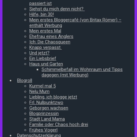
passiert ist
Siehst du mich denn nicht?
Hilfe, bin 30!
Mein erstes Bloggercafé (von Britax Römer) –
enthält Werbung
Mein erstes Mal
Ehefrau eines Anglers
Ich: Die Chaosqueen
Knapp verpasst
Und jetzt?
Ein Liebsbrief
Haus und Garten
Schimmelbefall im Wohnraum und Tipps
dagegen (mit Werbung)
Blogroll
Kurmel mal 5
Nelu Mum
Liebling, ich blogge jetzt
Frl. Nullpunktzwo
Geborgen wachsen
Blogprinzessin
Stadt Land Mama
Familie oder Chaos hoch drei
Frühes Vogerl
Datenschutzerklärung