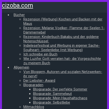
Zum
cizoba.com
Hauptinhalt
springen
Bücher
Rezension (Werbung) Kochen und Backen mit der
Maus
Rezension: Melanie Voelker- Flamme der Seelen 1-
Dämmernebel
Rezension: Kinderbuch Bakabu und der goldene
Notenschlüssel
Indielesefestival und Werbung in eigener Sache-
Soulheart- Seelenliebe (mit Werbung)
Ich schreibe ein Buch
Wie Luzifer Gott verraten hat- die Vorgeschichte
zu meinem Buch
Allgemein
Von Bloggern, Autoren und sozialen Netzwerken-
ihr nervt!
Der Liebster- Award
Blogparaden
Blogparade: Der perfekte Sommer
Blogparade: Sammelwut
Blogparade: Mein Haushaltschaos
Blogparade: Selbstliebe
Mitmachblog