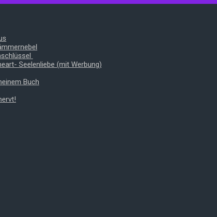
us
Dämmernebel
nschlüssel
heart- Seelenliebe (mit Werbung)
 meinem Buch
ervt!