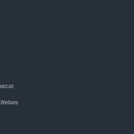
iert ist
t Werbung