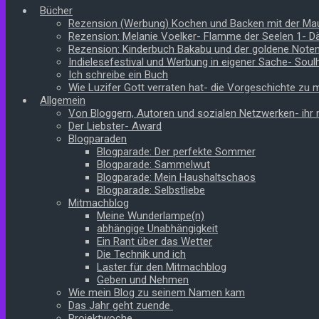
Bücher
Rezension (Werbung) Kochen und Backen mit der Ma
Rezension: Melanie Voelker- Flamme der Seelen 1- 
Rezension: Kinderbuch Bakabu und der goldene Note
Indielesefestival und Werbung in eigener Sache- Soul
Ich schreibe ein Buch
Wie Luzifer Gott verraten hat- die Vorgeschichte zu
Allgemein
Von Bloggern, Autoren und sozialen Netzwerken- ihr n
Der Liebster- Award
Blogparaden
Blogparade: Der perfekte Sommer
Blogparade: Sammelwut
Blogparade: Mein Haushaltschaos
Blogparade: Selbstliebe
Mitmachblog
Meine Wunderlampe(n)
abhängige Unabhängigkeit
Ein Rant über das Wetter
Die Technik und ich
Laster für den Mitmachblog
Geben und Nehmen
Wie mein Blog zu seinem Namen kam
Das Jahr geht zuende
Projektwoche