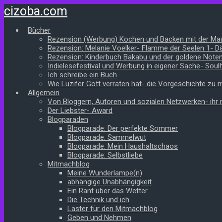
Zum
cizoba.com
Hauptinhalt
springen
Bücher
Rezension (Werbung) Kochen und Backen mit der Ma
Rezension: Melanie Voelker- Flamme der Seelen 1- 
Rezension: Kinderbuch Bakabu und der goldene Note
Indielesefestival und Werbung in eigener Sache- Soul
Ich schreibe ein Buch
Wie Luzifer Gott verraten hat- die Vorgeschichte zu
Allgemein
Von Bloggern, Autoren und sozialen Netzwerken- ihr n
Der Liebster- Award
Blogparaden
Blogparade: Der perfekte Sommer
Blogparade: Sammelwut
Blogparade: Mein Haushaltschaos
Blogparade: Selbstliebe
Mitmachblog
Meine Wunderlampe(n)
abhängige Unabhängigkeit
Ein Rant über das Wetter
Die Technik und ich
Laster für den Mitmachblog
Geben und Nehmen