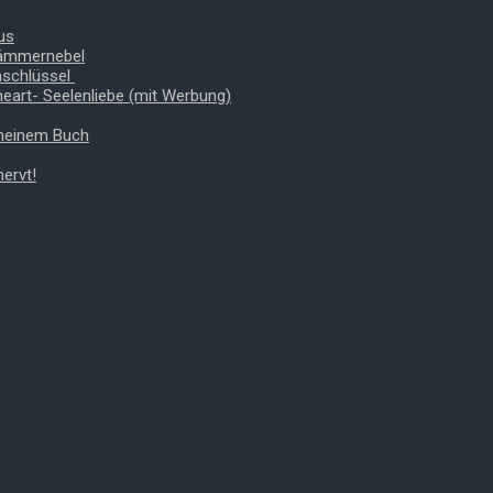
us
Dämmernebel
nschlüssel
heart- Seelenliebe (mit Werbung)
 meinem Buch
ervt!