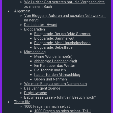
Wie Luzifer Gott verraten hat- die Vorgeschichte
zu meinem Buch
Allgemein
Von Bloggern, Autoren und sozialen Netzwerken-
ihr nervt!
Der Liebster- Award
Blogparaden
Blogparade: Der perfekte Sommer
Blogparade: Sammelwut
Blogparade: Mein Haushaltschaos
Blogparade: Selbstliebe
Mitmachblog
Meine Wunderlampe(n)
abhängige Unabhängigkeit
Ein Rant über das Wetter
Die Technik und ich
Laster für den Mitmachblog
Geben und Nehmen
Wie mein Blog zu seinem Namen kam
Das Jahr geht zuende
Projektwoche
Babymesse Essen- lohnt ein Besuch noch?
That’s life
1000 Fragen an mich selbst
1000 Fragen an mich selbst- Teil 1