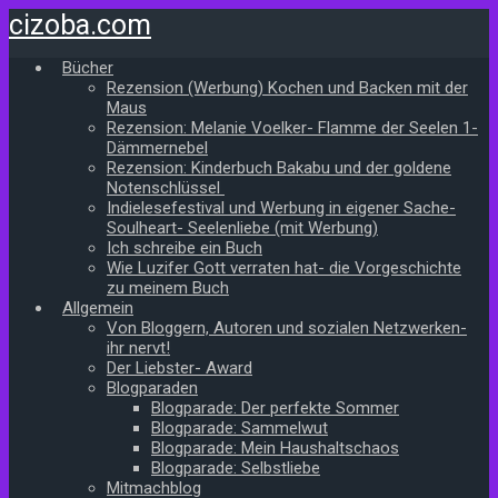
Zum
cizoba.com
Hauptinhalt
springen
Bücher
Rezension (Werbung) Kochen und Backen mit der
Maus
Rezension: Melanie Voelker- Flamme der Seelen 1-
Dämmernebel
Rezension: Kinderbuch Bakabu und der goldene
Notenschlüssel
Indielesefestival und Werbung in eigener Sache-
Soulheart- Seelenliebe (mit Werbung)
Ich schreibe ein Buch
Wie Luzifer Gott verraten hat- die Vorgeschichte
zu meinem Buch
Allgemein
Von Bloggern, Autoren und sozialen Netzwerken-
ihr nervt!
Der Liebster- Award
Blogparaden
Blogparade: Der perfekte Sommer
Blogparade: Sammelwut
Blogparade: Mein Haushaltschaos
Blogparade: Selbstliebe
Mitmachblog