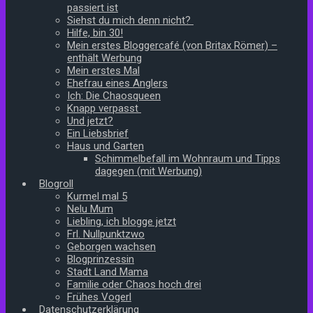
passiert ist
Siehst du mich denn nicht?
Hilfe, bin 30!
Mein erstes Bloggercafé (von Britax Römer) –
enthält Werbung
Mein erstes Mal
Ehefrau eines Anglers
Ich: Die Chaosqueen
Knapp verpasst
Und jetzt?
Ein Liebsbrief
Haus und Garten
Schimmelbefall im Wohnraum und Tipps
dagegen (mit Werbung)
Blogroll
Kurmel mal 5
Nelu Mum
Liebling, ich blogge jetzt
Frl. Nullpunktzwo
Geborgen wachsen
Blogprinzessin
Stadt Land Mama
Familie oder Chaos hoch drei
Frühes Vogerl
Datenschutzerklärung