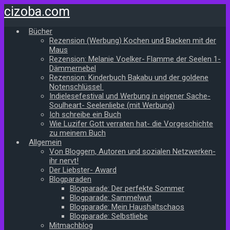
Zum
cizoba.com
Hauptinhalt
springen
Bücher
Rezension (Werbung) Kochen und Backen mit der
Maus
Rezension: Melanie Voelker- Flamme der Seelen 1-
Dämmernebel
Rezension: Kinderbuch Bakabu und der goldene
Notenschlüssel
Indielesefestival und Werbung in eigener Sache-
Soulheart- Seelenliebe (mit Werbung)
Ich schreibe ein Buch
Wie Luzifer Gott verraten hat- die Vorgeschichte
zu meinem Buch
Allgemein
Von Bloggern, Autoren und sozialen Netzwerken-
ihr nervt!
Der Liebster- Award
Blogparaden
Blogparade: Der perfekte Sommer
Blogparade: Sammelwut
Blogparade: Mein Haushaltschaos
Blogparade: Selbstliebe
Mitmachblog