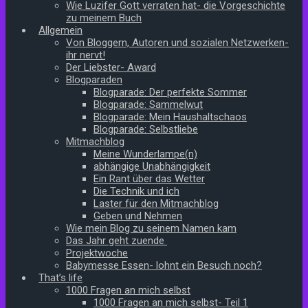
Wie Luzifer Gott verraten hat- die Vorgeschichte
zu meinem Buch
Allgemein
Von Bloggern, Autoren und sozialen Netzwerken-
ihr nervt!
Der Liebster- Award
Blogparaden
Blogparade: Der perfekte Sommer
Blogparade: Sammelwut
Blogparade: Mein Haushaltschaos
Blogparade: Selbstliebe
Mitmachblog
Meine Wunderlampe(n)
abhängige Unabhängigkeit
Ein Rant über das Wetter
Die Technik und ich
Laster für den Mitmachblog
Geben und Nehmen
Wie mein Blog zu seinem Namen kam
Das Jahr geht zuende
Projektwoche
Babymesse Essen- lohnt ein Besuch noch?
That’s life
1000 Fragen an mich selbst
1000 Fragen an mich selbst- Teil 1