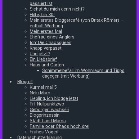
passiert ist
Siehst du mich denn nicht?
Hilfe, bin 30!
Mein erstes Bloggercafé (von Britax Römer) –
enthält Werbung
Mein erstes Mal
Ehefrau eines Anglers
Ich: Die Chaosqueen
Knapp verpasst
Und jetzt?
Ein Liebsbrief
Haus und Garten
Schimmelbefall im Wohnraum und Tipps
dagegen (mit Werbung)
Blogroll
Kurmel mal 5
Nelu Mum
Liebling, ich blogge jetzt
Frl. Nullpunktzwo
Geborgen wachsen
Blogprinzessin
Stadt Land Mama
Familie oder Chaos hoch drei
Frühes Vogerl
Datenschutzerklärung