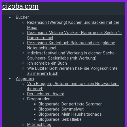
Zum
cizoba.com
Hauptinhalt
springen
Bücher
Rezension (Werbung) Kochen und Backen mit der
Maus
Rezension: Melanie Voelker- Flamme der Seelen 1-
Dämmernebel
Rezension: Kinderbuch Bakabu und der goldene
Notenschlüssel
Indielesefestival und Werbung in eigener Sache-
Soulheart- Seelenliebe (mit Werbung)
Ich schreibe ein Buch
Wie Luzifer Gott verraten hat- die Vorgeschichte
zu meinem Buch
Allgemein
Von Bloggern, Autoren und sozialen Netzwerken-
ihr nervt!
Der Liebster- Award
Blogparaden
Blogparade: Der perfekte Sommer
Blogparade: Sammelwut
Blogparade: Mein Haushaltschaos
Blogparade: Selbstliebe
Mitmachblog