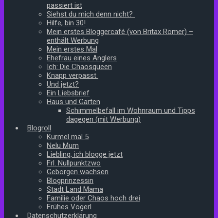
passiert ist
Siehst du mich denn nicht?
Hilfe, bin 30!
Mein erstes Bloggercafé (von Britax Römer) –
enthält Werbung
Mein erstes Mal
Ehefrau eines Anglers
Ich: Die Chaosqueen
Knapp verpasst
Und jetzt?
Ein Liebsbrief
Haus und Garten
Schimmelbefall im Wohnraum und Tipps
dagegen (mit Werbung)
Blogroll
Kurmel mal 5
Nelu Mum
Liebling, ich blogge jetzt
Frl. Nullpunktzwo
Geborgen wachsen
Blogprinzessin
Stadt Land Mama
Familie oder Chaos hoch drei
Frühes Vogerl
Datenschutzerklärung