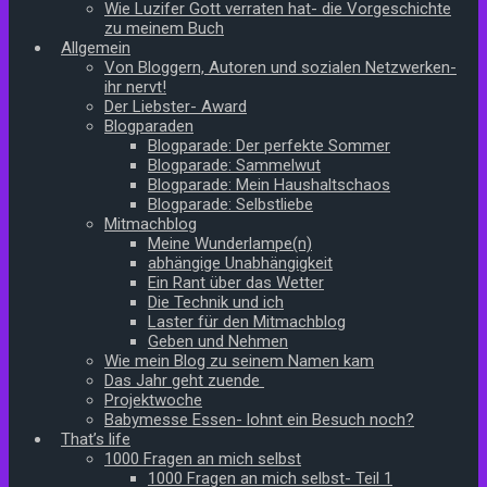
Wie Luzifer Gott verraten hat- die Vorgeschichte
zu meinem Buch
Allgemein
Von Bloggern, Autoren und sozialen Netzwerken-
ihr nervt!
Der Liebster- Award
Blogparaden
Blogparade: Der perfekte Sommer
Blogparade: Sammelwut
Blogparade: Mein Haushaltschaos
Blogparade: Selbstliebe
Mitmachblog
Meine Wunderlampe(n)
abhängige Unabhängigkeit
Ein Rant über das Wetter
Die Technik und ich
Laster für den Mitmachblog
Geben und Nehmen
Wie mein Blog zu seinem Namen kam
Das Jahr geht zuende
Projektwoche
Babymesse Essen- lohnt ein Besuch noch?
That’s life
1000 Fragen an mich selbst
1000 Fragen an mich selbst- Teil 1