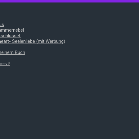
us
Dämmernebel
nschlüssel
heart- Seelenliebe (mit Werbung)
 meinem Buch
ervt!