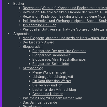
Bücher
Rezension (Werbung) Kochen und Backen mit der Ma
Rezension: Melanie Voelker- Flamme der Seelen 1- 
Rezension: Kinderbuch Bakabu und der goldene Note
Indielesefestival und Werbung in eigener Sache- Soul
Ich schreibe ein Buch
Wie Luzifer Gott verraten hat- die Vorgeschichte zu
Allgemein
Von Bloggern, Autoren und sozialen Netzwerken- ihr n
Der Liebster- Award
Blogparaden
Blogparade: Der perfekte Sommer
Blogparade: Sammelwut
Blogparade: Mein Haushaltschaos
Blogparade: Selbstliebe
Mitmachblog
Meine Wunderlampe(n)
abhängige Unabhängigkeit
Ein Rant über das Wetter
Die Technik und ich
Laster für den Mitmachblog
Geben und Nehmen
Wie mein Blog zu seinem Namen kam
Das Jahr geht zuende
Projektwoche