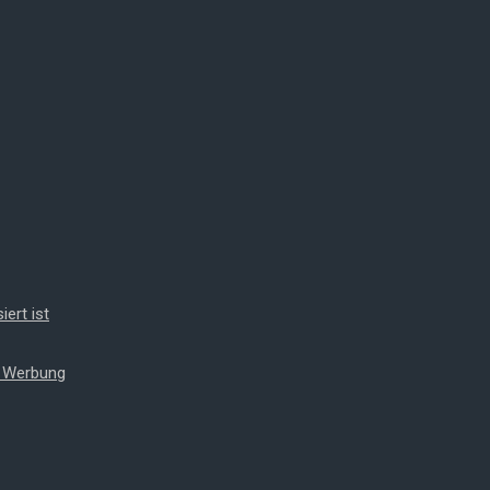
iert ist
t Werbung