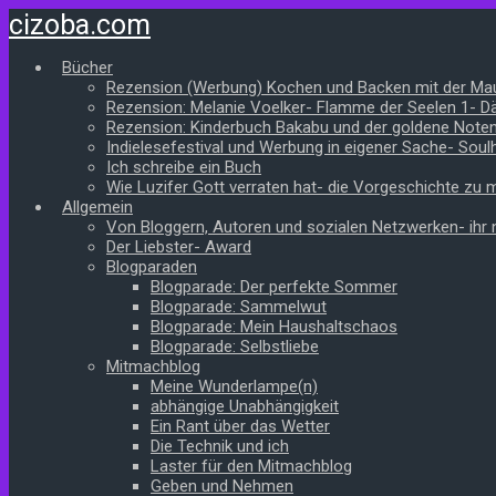
Zum
cizoba.com
Hauptinhalt
springen
Bücher
Rezension (Werbung) Kochen und Backen mit der Ma
Rezension: Melanie Voelker- Flamme der Seelen 1- 
Rezension: Kinderbuch Bakabu und der goldene Note
Indielesefestival und Werbung in eigener Sache- Soul
Ich schreibe ein Buch
Wie Luzifer Gott verraten hat- die Vorgeschichte zu
Allgemein
Von Bloggern, Autoren und sozialen Netzwerken- ihr n
Der Liebster- Award
Blogparaden
Blogparade: Der perfekte Sommer
Blogparade: Sammelwut
Blogparade: Mein Haushaltschaos
Blogparade: Selbstliebe
Mitmachblog
Meine Wunderlampe(n)
abhängige Unabhängigkeit
Ein Rant über das Wetter
Die Technik und ich
Laster für den Mitmachblog
Geben und Nehmen