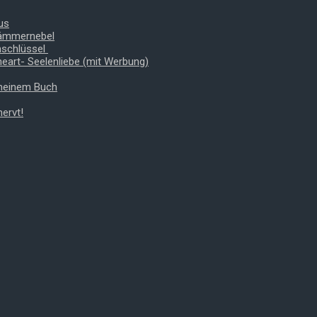
us
Dämmernebel
nschlüssel
heart- Seelenliebe (mit Werbung)
 meinem Buch
ervt!