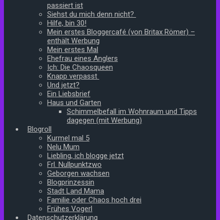
passiert ist
Siehst du mich denn nicht?
Hilfe, bin 30!
Mein erstes Bloggercafé (von Britax Römer) –
enthält Werbung
Mein erstes Mal
Ehefrau eines Anglers
Ich: Die Chaosqueen
Knapp verpasst
Und jetzt?
Ein Liebsbrief
Haus und Garten
Schimmelbefall im Wohnraum und Tipps
dagegen (mit Werbung)
Blogroll
Kurmel mal 5
Nelu Mum
Liebling, ich blogge jetzt
Frl. Nullpunktzwo
Geborgen wachsen
Blogprinzessin
Stadt Land Mama
Familie oder Chaos hoch drei
Frühes Vogerl
Datenschutzerklärung