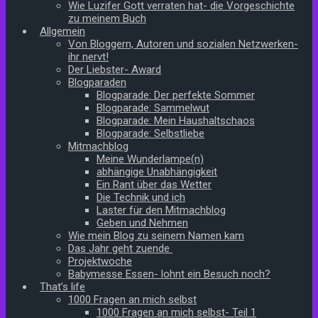
Wie Luzifer Gott verraten hat- die Vorgeschichte
zu meinem Buch
Allgemein
Von Bloggern, Autoren und sozialen Netzwerken-
ihr nervt!
Der Liebster- Award
Blogparaden
Blogparade: Der perfekte Sommer
Blogparade: Sammelwut
Blogparade: Mein Haushaltschaos
Blogparade: Selbstliebe
Mitmachblog
Meine Wunderlampe(n)
abhängige Unabhängigkeit
Ein Rant über das Wetter
Die Technik und ich
Laster für den Mitmachblog
Geben und Nehmen
Wie mein Blog zu seinem Namen kam
Das Jahr geht zuende
Projektwoche
Babymesse Essen- lohnt ein Besuch noch?
That’s life
1000 Fragen an mich selbst
1000 Fragen an mich selbst- Teil 1