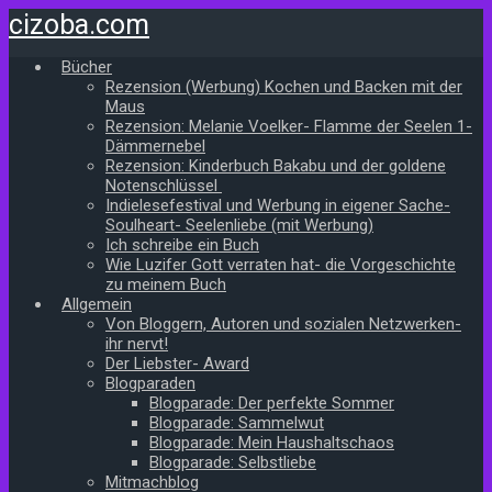
Zum
cizoba.com
Hauptinhalt
springen
Bücher
Rezension (Werbung) Kochen und Backen mit der
Maus
Rezension: Melanie Voelker- Flamme der Seelen 1-
Dämmernebel
Rezension: Kinderbuch Bakabu und der goldene
Notenschlüssel
Indielesefestival und Werbung in eigener Sache-
Soulheart- Seelenliebe (mit Werbung)
Ich schreibe ein Buch
Wie Luzifer Gott verraten hat- die Vorgeschichte
zu meinem Buch
Allgemein
Von Bloggern, Autoren und sozialen Netzwerken-
ihr nervt!
Der Liebster- Award
Blogparaden
Blogparade: Der perfekte Sommer
Blogparade: Sammelwut
Blogparade: Mein Haushaltschaos
Blogparade: Selbstliebe
Mitmachblog