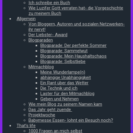
Ich schreibe ein Buch
Wie Luzifer Gott verraten hat- die Vorgeschichte
zu meinem Buch
Allgemein
Von Bloggern, Autoren und sozialen Netzwerken-
ihr nervt!
Der Liebster- Award
Blogparaden
Blogparade: Der perfekte Sommer
Blogparade: Sammelwut
Blogparade: Mein Haushaltschaos
Blogparade: Selbstliebe
Mitmachblog
Meine Wunderlampe(n)
abhängige Unabhängigkeit
Ein Rant über das Wetter
Die Technik und ich
Laster für den Mitmachblog
Geben und Nehmen
Wie mein Blog zu seinem Namen kam
Das Jahr geht zuende
Projektwoche
Babymesse Essen- lohnt ein Besuch noch?
That’s life
1000 Fragen an mich selbst