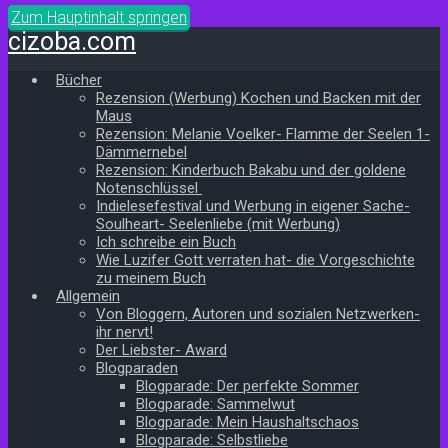
Zum Hauptinhalt springen
cizoba.com
Bücher
Rezension (Werbung) Kochen und Backen mit der
Maus
Rezension: Melanie Voelker- Flamme der Seelen 1-
Dämmernebel
Rezension: Kinderbuch Bakabu und der goldene
Notenschlüssel
Indielesefestival und Werbung in eigener Sache-
Soulheart- Seelenliebe (mit Werbung)
Ich schreibe ein Buch
Wie Luzifer Gott verraten hat- die Vorgeschichte
zu meinem Buch
Allgemein
Von Bloggern, Autoren und sozialen Netzwerken-
ihr nervt!
Der Liebster- Award
Blogparaden
Blogparade: Der perfekte Sommer
Blogparade: Sammelwut
Blogparade: Mein Haushaltschaos
Blogparade: Selbstliebe