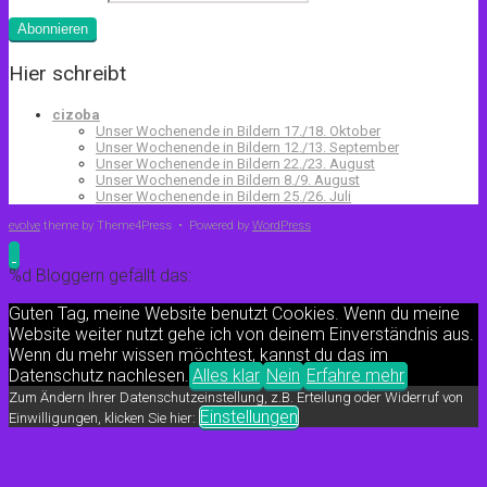
Abonnieren
Hier schreibt
cizoba
Unser Wochenende in Bildern 17./18. Oktober
Unser Wochenende in Bildern 12./13. September
Unser Wochenende in Bildern 22./23. August
Unser Wochenende in Bildern 8./9. August
Unser Wochenende in Bildern 25./26. Juli
evolve
theme by Theme4Press • Powered by
WordPress
%d
Bloggern gefällt das:
Guten Tag, meine Website benutzt Cookies. Wenn du meine
Website weiter nutzt gehe ich von deinem Einverständnis aus.
Wenn du mehr wissen möchtest, kannst du das im
Datenschutz nachlesen.
Alles klar
Nein
Erfahre mehr
Zum Ändern Ihrer Datenschutzeinstellung, z.B. Erteilung oder Widerruf von
Einstellungen
Einwilligungen, klicken Sie hier: