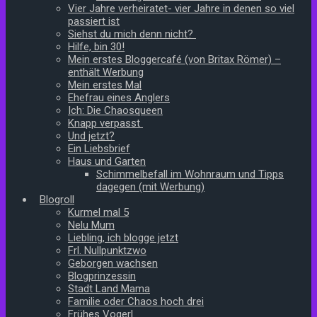
Vier Jahre verheiratet- vier Jahre in denen so viel
passiert ist
Siehst du mich denn nicht?
Hilfe, bin 30!
Mein erstes Bloggercafé (von Britax Römer) –
enthält Werbung
Mein erstes Mal
Ehefrau eines Anglers
Ich: Die Chaosqueen
Knapp verpasst
Und jetzt?
Ein Liebsbrief
Haus und Garten
Schimmelbefall im Wohnraum und Tipps
dagegen (mit Werbung)
Blogroll
Kurmel mal 5
Nelu Mum
Liebling, ich blogge jetzt
Frl. Nullpunktzwo
Geborgen wachsen
Blogprinzessin
Stadt Land Mama
Familie oder Chaos hoch drei
Frühes Vogerl