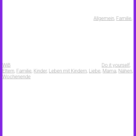
Allgemein
,
Familie
,
WiB
Do it yourself
,
Eltern
,
Familie
,
Kinder
,
Leben mit Kindern
,
Liebe
,
Mama
,
Nähen
,
Wochenende