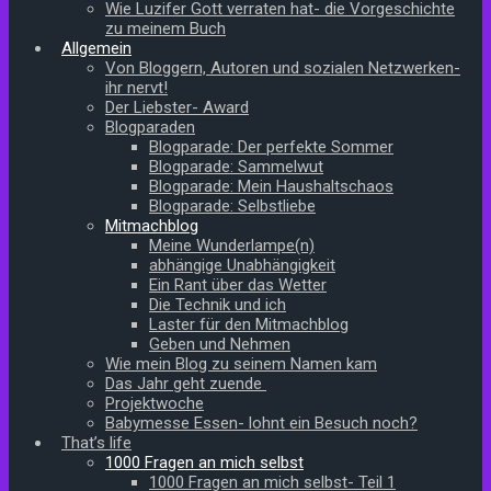
Wie Luzifer Gott verraten hat- die Vorgeschichte
zu meinem Buch
Allgemein
Von Bloggern, Autoren und sozialen Netzwerken-
ihr nervt!
Der Liebster- Award
Blogparaden
Blogparade: Der perfekte Sommer
Blogparade: Sammelwut
Blogparade: Mein Haushaltschaos
Blogparade: Selbstliebe
Mitmachblog
Meine Wunderlampe(n)
abhängige Unabhängigkeit
Ein Rant über das Wetter
Die Technik und ich
Laster für den Mitmachblog
Geben und Nehmen
Wie mein Blog zu seinem Namen kam
Das Jahr geht zuende
Projektwoche
Babymesse Essen- lohnt ein Besuch noch?
That’s life
1000 Fragen an mich selbst
1000 Fragen an mich selbst- Teil 1