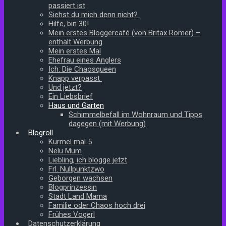
passiert ist
Siehst du mich denn nicht?
Hilfe, bin 30!
Mein erstes Bloggercafé (von Britax Römer) –
enthält Werbung
Mein erstes Mal
Ehefrau eines Anglers
Ich: Die Chaosqueen
Knapp verpasst
Und jetzt?
Ein Liebsbrief
Haus und Garten
Schimmelbefall im Wohnraum und Tipps
dagegen (mit Werbung)
Blogroll
Kurmel mal 5
Nelu Mum
Liebling, ich blogge jetzt
Frl. Nullpunktzwo
Geborgen wachsen
Blogprinzessin
Stadt Land Mama
Familie oder Chaos hoch drei
Frühes Vogerl
Datenschutzerklärung