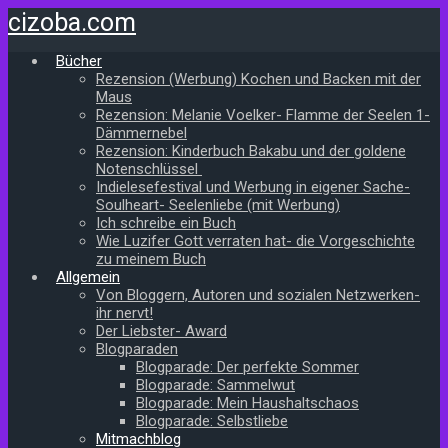
Zum
cizoba.com
Hauptinhalt
springen
Bücher
Rezension (Werbung) Kochen und Backen mit der
Maus
Rezension: Melanie Voelker- Flamme der Seelen 1-
Dämmernebel
Rezension: Kinderbuch Bakabu und der goldene
Notenschlüssel
Indielesefestival und Werbung in eigener Sache-
Soulheart- Seelenliebe (mit Werbung)
Ich schreibe ein Buch
Wie Luzifer Gott verraten hat- die Vorgeschichte
zu meinem Buch
Allgemein
Von Bloggern, Autoren und sozialen Netzwerken-
ihr nervt!
Der Liebster- Award
Blogparaden
Blogparade: Der perfekte Sommer
Blogparade: Sammelwut
Blogparade: Mein Haushaltschaos
Blogparade: Selbstliebe
Mitmachblog