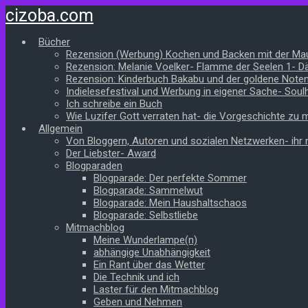
Zum
cizoba.com
Hauptinhalt
springen
Bücher
Rezension (Werbung) Kochen und Backen mit der Ma
Rezension: Melanie Voelker- Flamme der Seelen 1- 
Rezension: Kinderbuch Bakabu und der goldene Note
Indielesefestival und Werbung in eigener Sache- Soul
Ich schreibe ein Buch
Wie Luzifer Gott verraten hat- die Vorgeschichte zu
Allgemein
Von Bloggern, Autoren und sozialen Netzwerken- ihr n
Der Liebster- Award
Blogparaden
Blogparade: Der perfekte Sommer
Blogparade: Sammelwut
Blogparade: Mein Haushaltschaos
Blogparade: Selbstliebe
Mitmachblog
Meine Wunderlampe(n)
abhängige Unabhängigkeit
Ein Rant über das Wetter
Die Technik und ich
Laster für den Mitmachblog
Geben und Nehmen