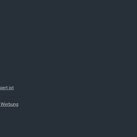
iert ist
t Werbung