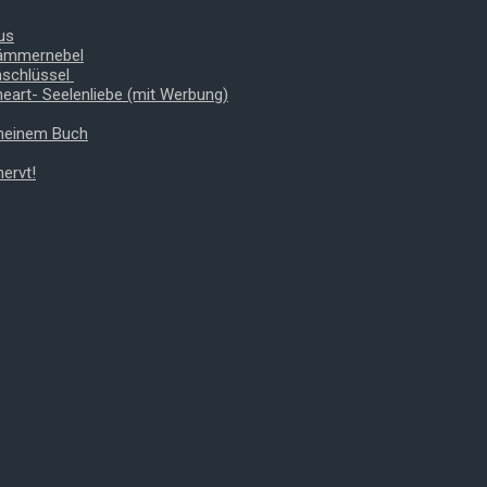
us
Dämmernebel
nschlüssel
heart- Seelenliebe (mit Werbung)
 meinem Buch
ervt!