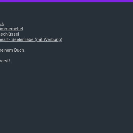
us
Dämmernebel
nschlüssel
heart- Seelenliebe (mit Werbung)
 meinem Buch
ervt!