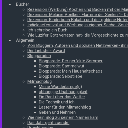
Bücher
Rezension (Werbung) Kochen und Backen mit der Ma
Rezension: Melanie Voelker- Flamme der Seelen 1- 
Rezension: Kinderbuch Bakabu und der goldene Note
Indielesefestival und Werbung in eigener Sache- Soul
Ich schreibe ein Buch
Wie Luzifer Gott verraten hat- die Vorgeschichte zu
Allgemein
Von Bloggern, Autoren und sozialen Netzwerken- ihr n
Der Liebster- Award
Blogparaden
Blogparade: Der perfekte Sommer
Blogparade: Sammelwut
Blogparade: Mein Haushaltschaos
Blogparade: Selbstliebe
Mitmachblog
Meine Wunderlampe(n)
abhängige Unabhängigkeit
Ein Rant über das Wetter
Die Technik und ich
Laster für den Mitmachblog
Geben und Nehmen
Wie mein Blog zu seinem Namen kam
Das Jahr geht zuende
Projektwoche