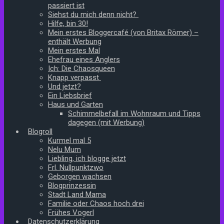
passiert ist
Siehst du mich denn nicht?
Hilfe, bin 30!
Mein erstes Bloggercafé (von Britax Römer) –
enthält Werbung
Mein erstes Mal
Ehefrau eines Anglers
Ich: Die Chaosqueen
Knapp verpasst
Und jetzt?
Ein Liebsbrief
Haus und Garten
Schimmelbefall im Wohnraum und Tipps
dagegen (mit Werbung)
Blogroll
Kurmel mal 5
Nelu Mum
Liebling, ich blogge jetzt
Frl. Nullpunktzwo
Geborgen wachsen
Blogprinzessin
Stadt Land Mama
Familie oder Chaos hoch drei
Frühes Vogerl
Datenschutzerklärung