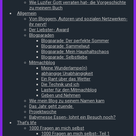
Wie Luzifer Gott verraten hat- die Vorgeschichte
zu meinem Buch
Allgemein
Von Bloggern, Autoren und sozialen Netzwerken-
ihr nervt!
Der Liebster- Award
Blogparaden
Blogparade: Der perfekte Sommer
Blogparade: Sammelwut
Blogparade: Mein Haushaltschaos
Blogparade: Selbstliebe
Mitmachblog
Meine Wunderlampe(n)
abhängige Unabhängigkeit
Ein Rant über das Wetter
Die Technik und ich
Laster für den Mitmachblog
Geben und Nehmen
Wie mein Blog zu seinem Namen kam
Das Jahr geht zuende
Projektwoche
Babymesse Essen- lohnt ein Besuch noch?
That’s life
1000 Fragen an mich selbst
1000 Fragen an mich selbst- Teil 1