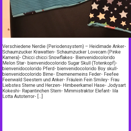
Verschiedene Nerdie (Periodensystem) – Heidimade Anker-
Schaumzucker Krawatten- Schaumzucker Lovecam (Pinke
Kamera)- Chicci chicci Snowflakes- Bienvenidocolorido
Melon Star- bienvenidocolorido Sugar Skull (Totenkopf)-
bienvenidocolorido Pferd- bienvenidocolorido Boy skull-
bienvenidocolorido Birne- Enemenemeins Feder- Feefee
Feenwald Seestern und Anker- Fräulein Fein Smiley- Frau
Liebstes Sterne und Herzen- Himbeerkamel Hase- Jodysart
Kokeshi- Rapantinchen Stern- Mimmistraktor Elefant- lila
Lotta Autoterror- […]