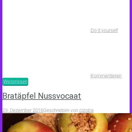
Do it yourself
Kommentieren
Weiterlesen
Bratäpfel Nussvocaat
29. Dezember 2016
Geschrieben von
cizoba