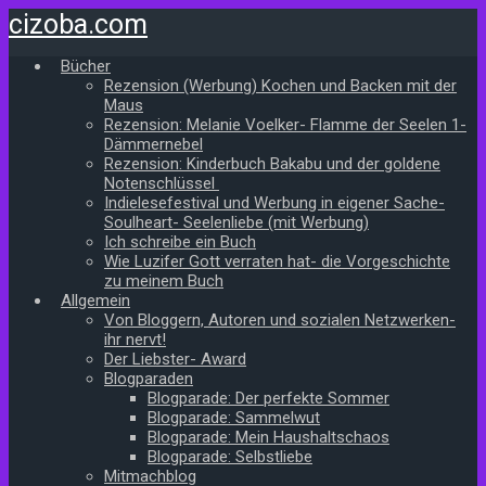
Zum
cizoba.com
Hauptinhalt
springen
Bücher
Rezension (Werbung) Kochen und Backen mit der
Maus
Rezension: Melanie Voelker- Flamme der Seelen 1-
Dämmernebel
Rezension: Kinderbuch Bakabu und der goldene
Notenschlüssel
Indielesefestival und Werbung in eigener Sache-
Soulheart- Seelenliebe (mit Werbung)
Ich schreibe ein Buch
Wie Luzifer Gott verraten hat- die Vorgeschichte
zu meinem Buch
Allgemein
Von Bloggern, Autoren und sozialen Netzwerken-
ihr nervt!
Der Liebster- Award
Blogparaden
Blogparade: Der perfekte Sommer
Blogparade: Sammelwut
Blogparade: Mein Haushaltschaos
Blogparade: Selbstliebe
Mitmachblog