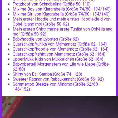
Trotzkopf von Schnabelina (Größe 50-110)
Mix me Boy von Klararabella (Größe 74/80- 134/140)
Mix me Girl von Klararabella (Größe 74/80- 134/140)
Mein erster Hoodie und mein erstes Hoodiekleid von
Ophélia and moi (Größe 50-92)
Mein erstes Shirt/ meine erste Tunika von Ophélia and
moi (Größe 50-92)
Babyhoodie von Lybstes (Größe 62)
Quatschkopftunika von Mamamotz (Größe 62- 164)
Quatschkopfhoodie von Mamamotz (Größe 62- 164)
Quatschkopftshirt von Mamamotz (Größe 62- 164)
UpperMukk Kids von Mukkelchen (Größe 62-164)
Babyoberteil Morgenstern von Lila wie Liebe (Größe
62-80)
Shirty von Ba- Samba (Größe 74- 128)
Sweater Ragnar von Rabaukennaht (Größe 56- 92)
Sommertop Breeze von Minamo (Größe 62/68-
146/152)