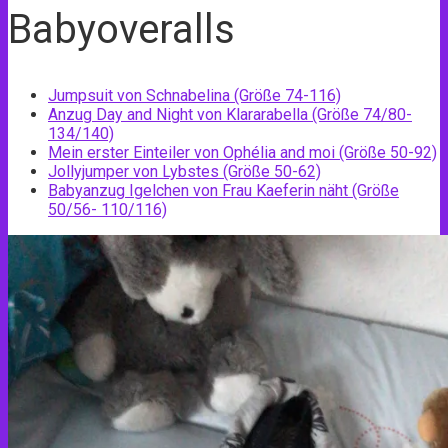
Babyoveralls
Jumpsuit von Schnabelina (Größe 74-116)
Anzug Day and Night von Klararabella (Größe 74/80-
134/140)
Mein erster Einteiler von Ophélia and moi (Größe 50-92)
Jollyjumper von Lybstes (Größe 50-62)
Babyanzug Igelchen von Frau Kaeferin näht (Größe
50/56- 110/116)