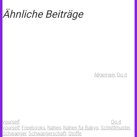
Ähnliche Beiträge
Allgemein
,
Do it
yourself
Do it
yourself
,
Freebooks
,
Nähen
,
Nähen für Babys
,
Schnittmuster
,
Schwanger
,
Schwangerschaft
,
Stoffe