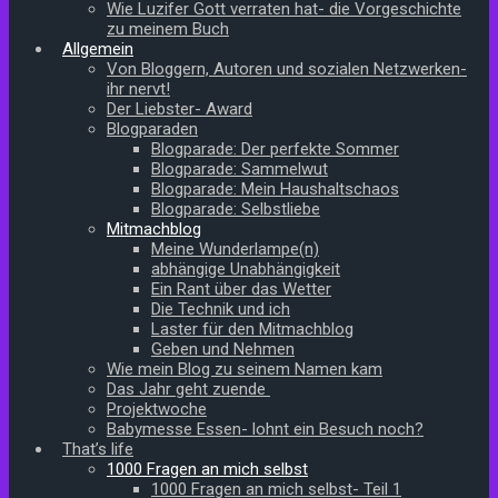
Wie Luzifer Gott verraten hat- die Vorgeschichte
zu meinem Buch
Allgemein
Von Bloggern, Autoren und sozialen Netzwerken-
ihr nervt!
Der Liebster- Award
Blogparaden
Blogparade: Der perfekte Sommer
Blogparade: Sammelwut
Blogparade: Mein Haushaltschaos
Blogparade: Selbstliebe
Mitmachblog
Meine Wunderlampe(n)
abhängige Unabhängigkeit
Ein Rant über das Wetter
Die Technik und ich
Laster für den Mitmachblog
Geben und Nehmen
Wie mein Blog zu seinem Namen kam
Das Jahr geht zuende
Projektwoche
Babymesse Essen- lohnt ein Besuch noch?
That’s life
1000 Fragen an mich selbst
1000 Fragen an mich selbst- Teil 1