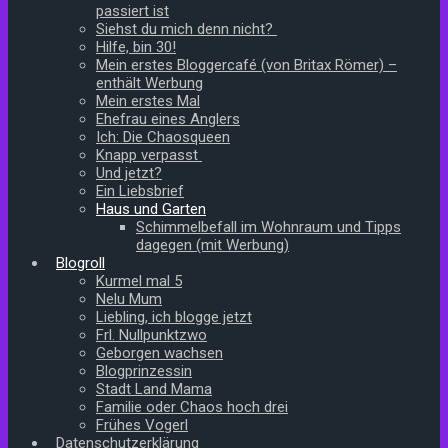
passiert ist
Siehst du mich denn nicht?
Hilfe, bin 30!
Mein erstes Bloggercafé (von Britax Römer) –
enthält Werbung
Mein erstes Mal
Ehefrau eines Anglers
Ich: Die Chaosqueen
Knapp verpasst
Und jetzt?
Ein Liebsbrief
Haus und Garten
Schimmelbefall im Wohnraum und Tipps
dagegen (mit Werbung)
Blogroll
Kurmel mal 5
Nelu Mum
Liebling, ich blogge jetzt
Frl. Nullpunktzwo
Geborgen wachsen
Blogprinzessin
Stadt Land Mama
Familie oder Chaos hoch drei
Frühes Vogerl
Datenschutzerklärung