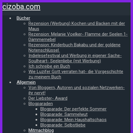
Zum
cizoba.com
Hauptinhalt
springen
Bücher
Rezension (Werbung) Kochen und Backen mit der
Maus
Rezension: Melanie Voelker- Flamme der Seelen 1-
Dämmernebel
Rezension: Kinderbuch Bakabu und der goldene
Notenschlüssel
Indielesefestival und Werbung in eigener Sache-
Soulheart- Seelenliebe (mit Werbung)
Ich schreibe ein Buch
Wie Luzifer Gott verraten hat- die Vorgeschichte
zu meinem Buch
Allgemein
Von Bloggern, Autoren und sozialen Netzwerken-
ihr nervt!
Der Liebster- Award
Blogparaden
Blogparade: Der perfekte Sommer
Blogparade: Sammelwut
Blogparade: Mein Haushaltschaos
Blogparade: Selbstliebe
Mitmachblog