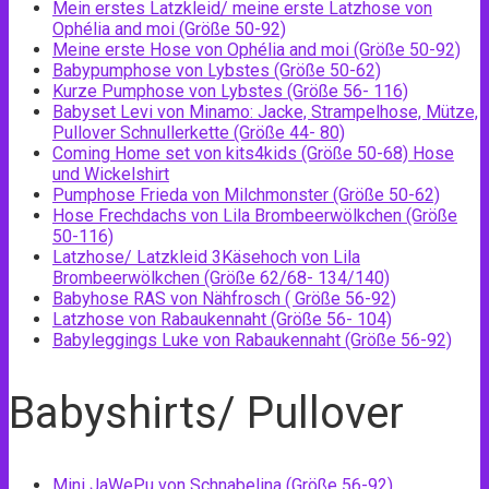
Mein erstes Latzkleid/ meine erste Latzhose von
Ophélia and moi (Größe 50-92)
Meine erste Hose von Ophélia and moi (Größe 50-92)
Babypumphose von Lybstes (Größe 50-62)
Kurze Pumphose von Lybstes (Größe 56- 116)
Babyset Levi von Minamo: Jacke, Strampelhose, Mütze,
Pullover Schnullerkette (Größe 44- 80)
Coming Home set von kits4kids (Größe 50-68) Hose
und Wickelshirt
Pumphose Frieda von Milchmonster (Größe 50-62)
Hose Frechdachs von Lila Brombeerwölkchen (Größe
50-116)
Latzhose/ Latzkleid 3Käsehoch von Lila
Brombeerwölkchen (Größe 62/68- 134/140)
Babyhose RAS von Nähfrosch ( Größe 56-92)
Latzhose von Rabaukennaht (Größe 56- 104)
Babyleggings Luke von Rabaukennaht (Größe 56-92)
Babyshirts/ Pullover
Mini JaWePu von Schnabelina (Größe 56-92)