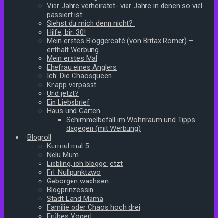
Vier Jahre verheiratet- vier Jahre in denen so viel
passiert ist
Siehst du mich denn nicht?
Hilfe, bin 30!
Mein erstes Bloggercafé (von Britax Römer) –
enthält Werbung
Mein erstes Mal
Ehefrau eines Anglers
Ich: Die Chaosqueen
Knapp verpasst
Und jetzt?
Ein Liebsbrief
Haus und Garten
Schimmelbefall im Wohnraum und Tipps
dagegen (mit Werbung)
Blogroll
Kurmel mal 5
Nelu Mum
Liebling, ich blogge jetzt
Frl. Nullpunktzwo
Geborgen wachsen
Blogprinzessin
Stadt Land Mama
Familie oder Chaos hoch drei
Frühes Vogerl