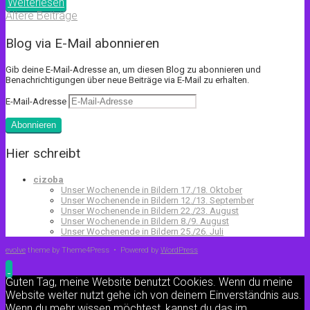
Weiterlesen
Ältere Beiträge
Blog via E-Mail abonnieren
Gib deine E-Mail-Adresse an, um diesen Blog zu abonnieren und
Benachrichtigungen über neue Beiträge via E-Mail zu erhalten.
E-Mail-Adresse
Abonnieren
Hier schreibt
cizoba
Unser Wochenende in Bildern 17./18. Oktober
Unser Wochenende in Bildern 12./13. September
Unser Wochenende in Bildern 22./23. August
Unser Wochenende in Bildern 8./9. August
Unser Wochenende in Bildern 25./26. Juli
evolve
theme by Theme4Press • Powered by
WordPress
Guten Tag, meine Website benutzt Cookies. Wenn du meine
Website weiter nutzt gehe ich von deinem Einverständnis aus.
Wenn du mehr wissen möchtest, kannst du das im