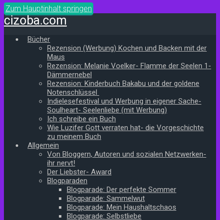
Zum Hauptinhalt springen
cizoba.com
Bücher
Rezension (Werbung) Kochen und Backen mit der
Maus
Rezension: Melanie Voelker- Flamme der Seelen 1-
Dämmernebel
Rezension: Kinderbuch Bakabu und der goldene
Notenschlüssel
Indielesefestival und Werbung in eigener Sache-
Soulheart- Seelenliebe (mit Werbung)
Ich schreibe ein Buch
Wie Luzifer Gott verraten hat- die Vorgeschichte
zu meinem Buch
Allgemein
Von Bloggern, Autoren und sozialen Netzwerken-
ihr nervt!
Der Liebster- Award
Blogparaden
Blogparade: Der perfekte Sommer
Blogparade: Sammelwut
Blogparade: Mein Haushaltschaos
Blogparade: Selbstliebe