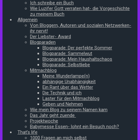
Ich schreibe ein Buch
Wie Luzifer Gott verraten hat- die Vorgeschichte
zu meinem Buch
Allgemein
Von Bloggern, Autoren und sozialen Netzwerken-
ihr nervt!
Der Liebster- Award
Blogparaden
Blogparade: Der perfekte Sommer
Blogparade: Sammelwut
Blogparade: Mein Haushaltschaos
Blogparade: Selbstliebe
Mitmachblog
Meine Wunderlampe(n)
abhängige Unabhängigkeit
Ein Rant über das Wetter
Die Technik und ich
Laster für den Mitmachblog
Geben und Nehmen
Wie mein Blog zu seinem Namen kam
Das Jahr geht zuende
Projektwoche
Babymesse Essen- lohnt ein Besuch noch?
That’s life
1000 Fragen an mich selbst