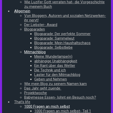
Wie Luzifer Gott verraten hat- die Vorgeschichte
zu meinem Buch
Allgemein
Von Bloggern, Autoren und sozialen Netzwerken-
ihr nervt!
Der Liebster- Award
Blogparaden
Blogparade: Der perfekte Sommer
Blogparade: Sammelwut
Blogparade: Mein Haushaltschaos
Blogparade: Selbstliebe
Mitmachblog
Meine Wunderlampe(n)
abhängige Unabhängigkeit
Ein Rant über das Wetter
Die Technik und ich
Laster für den Mitmachblog
Geben und Nehmen
Wie mein Blog zu seinem Namen kam
Das Jahr geht zuende
Projektwoche
Babymesse Essen- lohnt ein Besuch noch?
That’s life
1000 Fragen an mich selbst
1000 Fragen an mich selbst- Teil 1