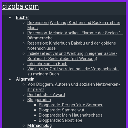
Zum
cizoba.com
Hauptinhalt
springen
Bücher
Rezension (Werbung) Kochen und Backen mit der
Maus
Rezension: Melanie Voelker- Flamme der Seelen 1-
Dämmernebel
Rezension: Kinderbuch Bakabu und der goldene
Notenschlüssel
Indielesefestival und Werbung in eigener Sache-
Soulheart- Seelenliebe (mit Werbung)
Ich schreibe ein Buch
Wie Luzifer Gott verraten hat- die Vorgeschichte
zu meinem Buch
Allgemein
Von Bloggern, Autoren und sozialen Netzwerken-
ihr nervt!
Der Liebster- Award
Blogparaden
Blogparade: Der perfekte Sommer
Blogparade: Sammelwut
Blogparade: Mein Haushaltschaos
Blogparade: Selbstliebe
Mitmachblog