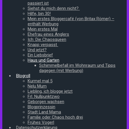
passiert ist
Siehst du mich denn nicht?
Hilfe, bin 30!
Mein erstes Bloggercafé (von Britax Römer) –
enthält Werbung
Mein erstes Mal
Ehefrau eines Anglers
Ich: Die Chaosqueen
Knapp verpasst
Und jetzt?
Ein Liebsbrief
Haus und Garten
Schimmelbefall im Wohnraum und Tipps
dagegen (mit Werbung)
Blogroll
Kurmel mal 5
Nelu Mum
Liebling, ich blogge jetzt
Frl. Nullpunktzwo
Geborgen wachsen
Blogprinzessin
Stadt Land Mama
Familie oder Chaos hoch drei
Frühes Vogerl
Datenschutzerklärung