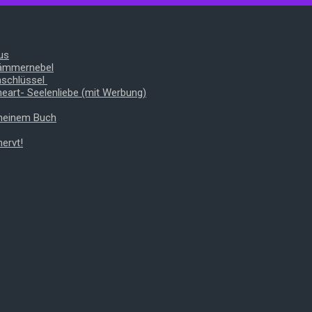
us
Dämmernebel
nschlüssel
heart- Seelenliebe (mit Werbung)
 meinem Buch
ervt!