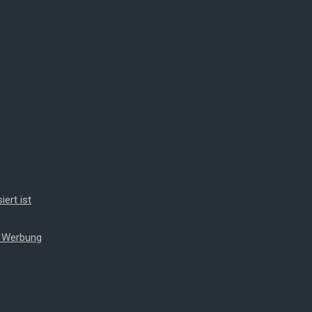
iert ist
t Werbung