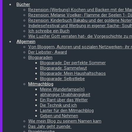
Bücher
Rezension (Werbung) Kochen und Backen mit der Ma
Rezension: Melanie Voelker- Flamme der Seelen 1- 
Rezension: Kinderbuch Bakabu und der goldene Note
Indielesefestival und Werbung in eigener Sache- Soul
Ich schreibe ein Buch
Wie Luzifer Gott verraten hat- die Vorgeschichte zu
Allgemein
Von Bloggern, Autoren und sozialen Netzwerken- ihr n
Der Liebster- Award
Blogparaden
Blogparade: Der perfekte Sommer
Blogparade: Sammelwut
Blogparade: Mein Haushaltschaos
Blogparade: Selbstliebe
Mitmachblog
Meine Wunderlampe(n)
abhängige Unabhängigkeit
Ein Rant über das Wetter
Die Technik und ich
Laster für den Mitmachblog
Geben und Nehmen
Wie mein Blog zu seinem Namen kam
Das Jahr geht zuende
Projektwoche