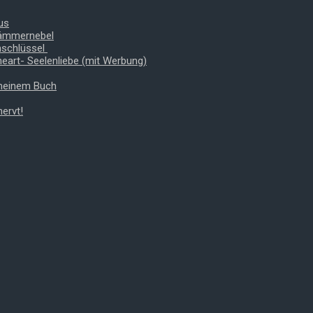
us
Dämmernebel
nschlüssel
heart- Seelenliebe (mit Werbung)
 meinem Buch
ervt!