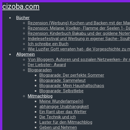
Zum
cizoba.com
Hauptinhalt
springen
Bücher
Rezension (Werbung) Kochen und Backen mit der Ma
Rezension: Melanie Voelker- Flamme der Seelen 1- 
Rezension: Kinderbuch Bakabu und der goldene Note
Indielesefestival und Werbung in eigener Sache- Soul
Ich schreibe ein Buch
Wie Luzifer Gott verraten hat- die Vorgeschichte zu
Allgemein
Von Bloggern, Autoren und sozialen Netzwerken- ihr n
Der Liebster- Award
Blogparaden
Blogparade: Der perfekte Sommer
Blogparade: Sammelwut
Blogparade: Mein Haushaltschaos
Blogparade: Selbstliebe
Mitmachblog
Meine Wunderlampe(n)
abhängige Unabhängigkeit
Ein Rant über das Wetter
Die Technik und ich
Laster für den Mitmachblog
Geben und Nehmen