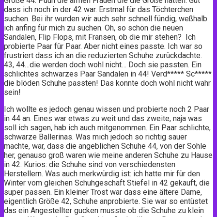
Größe 44. Puuh die armen Frauen die die Größe hatten. Gut
dass ich noch in der 42 war. Erstmal für das Töchterchen
suchen. Bei ihr wurden wir auch sehr schnell fündig, weßhalb
ich anfing für mich zu suchen. Oh, so schön die neuen
Sandalen, Flip Flops, mit Fransen, ob die mir stehen? Ich
probierte Paar für Paar. Aber nicht eines passte. Ich war so
frustriert dass ich an die reduzierten Schuhe zurückdachte.
43, 44…die werden doch wohl nicht… Doch sie passten. Ein
schlichtes schwarzes Paar Sandalen in 44! Verd***** Sc*****
die blöden Schuhe passten! Das konnte doch wohl nicht wahr
sein!
Ich wollte es jedoch genau wissen und probierte noch 2 Paar
in 44 an. Eines war etwas zu weit und das zweite, naja was
soll ich sagen, hab ich auch mitgenommen. Ein Paar schlichte,
schwarze Ballerinas. Was mich jedoch so richtig sauer
machte, war, dass die angeblichen Schuhe 44, von der Sohle
her, genauso groß waren wie meine anderen Schuhe zu Hause
in 42. Kurios: die Schuhe sind von verschiedensten
Herstellern. Was auch merkwürdig ist: ich hatte mir für den
Winter vom gleichen Schuhgeschäft Stiefel in 42 gekauft, die
super passen. Ein kleiner Trost war dass eine ältere Dame,
eigentlich Größe 42, Schuhe anprobierte. Sie war so entüstet
das ein Angestellter gucken musste ob die Schuhe zu klein