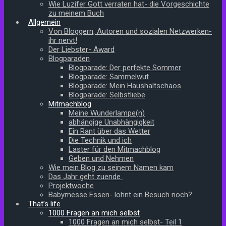
Wie Luzifer Gott verraten hat- die Vorgeschichte
zu meinem Buch
Allgemein
Von Bloggern, Autoren und sozialen Netzwerken-
ihr nervt!
Der Liebster- Award
Blogparaden
Blogparade: Der perfekte Sommer
Blogparade: Sammelwut
Blogparade: Mein Haushaltschaos
Blogparade: Selbstliebe
Mitmachblog
Meine Wunderlampe(n)
abhängige Unabhängigkeit
Ein Rant über das Wetter
Die Technik und ich
Laster für den Mitmachblog
Geben und Nehmen
Wie mein Blog zu seinem Namen kam
Das Jahr geht zuende
Projektwoche
Babymesse Essen- lohnt ein Besuch noch?
That’s life
1000 Fragen an mich selbst
1000 Fragen an mich selbst- Teil 1