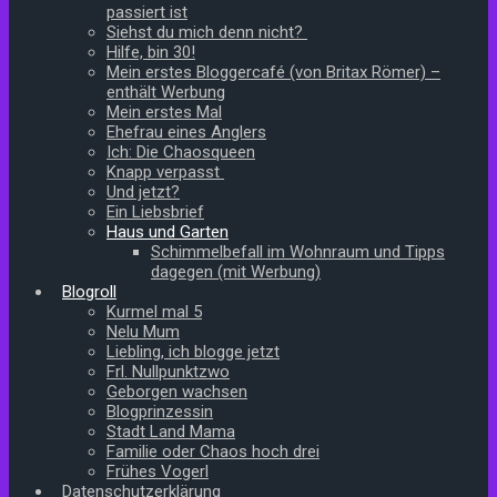
passiert ist
Siehst du mich denn nicht?
Hilfe, bin 30!
Mein erstes Bloggercafé (von Britax Römer) –
enthält Werbung
Mein erstes Mal
Ehefrau eines Anglers
Ich: Die Chaosqueen
Knapp verpasst
Und jetzt?
Ein Liebsbrief
Haus und Garten
Schimmelbefall im Wohnraum und Tipps
dagegen (mit Werbung)
Blogroll
Kurmel mal 5
Nelu Mum
Liebling, ich blogge jetzt
Frl. Nullpunktzwo
Geborgen wachsen
Blogprinzessin
Stadt Land Mama
Familie oder Chaos hoch drei
Frühes Vogerl
Datenschutzerklärung