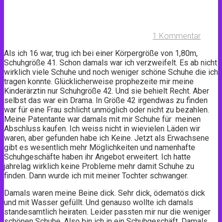
1 Kommentar
Als ich 16 war, trug ich bei einer Körpergröße von 1,80m,
Schuhgröße 41. Schon damals war ich verzweifelt. Es ab nicht
wirklich viele Schuhe und noch weniger schöne Schuhe die ich
tragen konnte. Glücklicherweise prophezeite mir meine
Kinderärztin nur Schuhgröße 42. Und sie behielt Recht. Aber
selbst das war ein Drama. In Größe 42 irgendwas zu finden
war für eine Frau schlicht unmöglich oder nicht zu bezahlen.
Meine Patentante war damals mit mir Schuhe für meinen
Abschluss kaufen. Ich weiss nicht in wievielen Läden wir
waren, aber gefunden habe ich Keine. Jetzt als Erwachsene
gibt es wesentlich mehr Möglichkeiten und namenhafte
Schuhgeschäfte haben ihr Angebot erweitert. Ich hatte
jahrelag wirklich keine Probleme mehr damit Schuhe zu
finden. Dann wurde ich mit meiner Tochter schwanger.
Damals waren meine Beine dick. Sehr dick, ödematös dick
und mit Wasser gefüllt. Und genauso wollte ich damals
standesamtlich heiraten. Leider passten mir nur die weniger
schönen Schuhe. Also bin ich in ein Schuhgeschäft. Damals