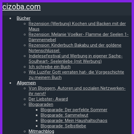
Zum
cizoba.com
Hauptinhalt
springen
Bücher
Rezension (Werbung) Kochen und Backen mit der
Maus
Rezension: Melanie Voelker- Flamme der Seelen 1-
Dämmernebel
Rezension: Kinderbuch Bakabu und der goldene
Notenschlüssel
Indielesefestival und Werbung in eigener Sache-
Soulheart- Seelenliebe (mit Werbung)
Ich schreibe ein Buch
Wie Luzifer Gott verraten hat- die Vorgeschichte
zu meinem Buch
Allgemein
Von Bloggern, Autoren und sozialen Netzwerken-
ihr nervt!
Der Liebster- Award
Blogparaden
Blogparade: Der perfekte Sommer
Blogparade: Sammelwut
Blogparade: Mein Haushaltschaos
Blogparade: Selbstliebe
Mitmachblog