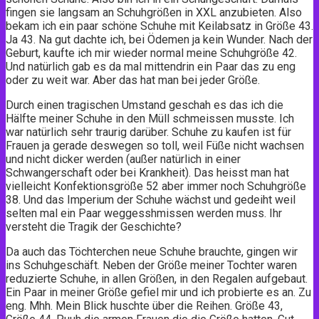
fingen sie langsam an Schuhgrößen in XXL anzubieten. Also
bekam ich ein paar schöne Schuhe mit Keilabsatz in Größe 43.
Ja 43. Na gut dachte ich, bei Ödemen ja kein Wunder. Nach der
Geburt, kaufte ich mir wieder normal meine Schuhgröße 42.
Und natürlich gab es da mal mittendrin ein Paar das zu eng
oder zu weit war. Aber das hat man bei jeder Größe.
Durch einen tragischen Umstand geschah es das ich die
Hälfte meiner Schuhe in den Müll schmeissen musste. Ich
war natürlich sehr traurig darüber. Schuhe zu kaufen ist für
Frauen ja gerade deswegen so toll, weil Füße nicht wachsen
und nicht dicker werden (außer natürlich in einer
Schwangerschaft oder bei Krankheit). Das heisst man hat
vielleicht Konfektionsgröße 52 aber immer noch Schuhgröße
38. Und das Imperium der Schuhe wächst und gedeiht weil
selten mal ein Paar weggesshmissen werden muss. Ihr
versteht die Tragik der Geschichte?
Da auch das Töchterchen neue Schuhe brauchte, gingen wir
ins Schuhgeschäft. Neben der Größe meiner Tochter waren
reduzierte Schuhe, in allen Größen, in den Regalen aufgebaut.
Ein Paar in meiner Größe gefiel mir und ich probierte es an. Zu
eng. Mhh. Mein Blick huschte über die Reihen. Größe 43,