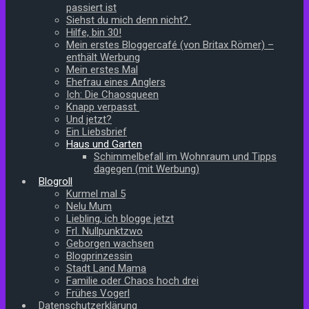
passiert ist
Siehst du mich denn nicht?
Hilfe, bin 30!
Mein erstes Bloggercafé (von Britax Römer) –
enthält Werbung
Mein erstes Mal
Ehefrau eines Anglers
Ich: Die Chaosqueen
Knapp verpasst
Und jetzt?
Ein Liebsbrief
Haus und Garten
Schimmelbefall im Wohnraum und Tipps
dagegen (mit Werbung)
Blogroll
Kurmel mal 5
Nelu Mum
Liebling, ich blogge jetzt
Frl. Nullpunktzwo
Geborgen wachsen
Blogprinzessin
Stadt Land Mama
Familie oder Chaos hoch drei
Frühes Vogerl
Datenschutzerklärung