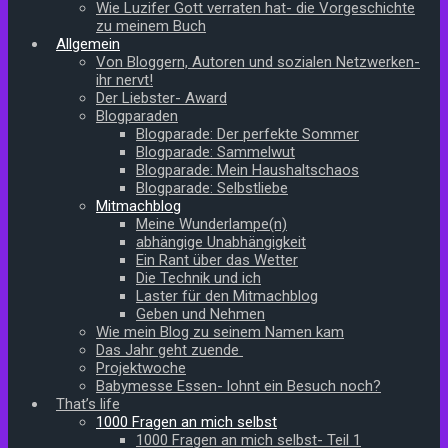
Wie Luzifer Gott verraten hat- die Vorgeschichte
zu meinem Buch
Allgemein
Von Bloggern, Autoren und sozialen Netzwerken-
ihr nervt!
Der Liebster- Award
Blogparaden
Blogparade: Der perfekte Sommer
Blogparade: Sammelwut
Blogparade: Mein Haushaltschaos
Blogparade: Selbstliebe
Mitmachblog
Meine Wunderlampe(n)
abhängige Unabhängigkeit
Ein Rant über das Wetter
Die Technik und ich
Laster für den Mitmachblog
Geben und Nehmen
Wie mein Blog zu seinem Namen kam
Das Jahr geht zuende
Projektwoche
Babymesse Essen- lohnt ein Besuch noch?
That’s life
1000 Fragen an mich selbst
1000 Fragen an mich selbst- Teil 1