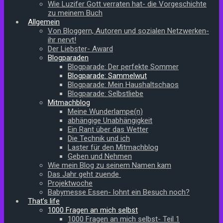
Wie Luzifer Gott verraten hat- die Vorgeschichte
zu meinem Buch
Allgemein
Von Bloggern, Autoren und sozialen Netzwerken-
ihr nervt!
Der Liebster- Award
Blogparaden
Blogparade: Der perfekte Sommer
Blogparade: Sammelwut
Blogparade: Mein Haushaltschaos
Blogparade: Selbstliebe
Mitmachblog
Meine Wunderlampe(n)
abhängige Unabhängigkeit
Ein Rant über das Wetter
Die Technik und ich
Laster für den Mitmachblog
Geben und Nehmen
Wie mein Blog zu seinem Namen kam
Das Jahr geht zuende
Projektwoche
Babymesse Essen- lohnt ein Besuch noch?
That’s life
1000 Fragen an mich selbst
1000 Fragen an mich selbst- Teil 1