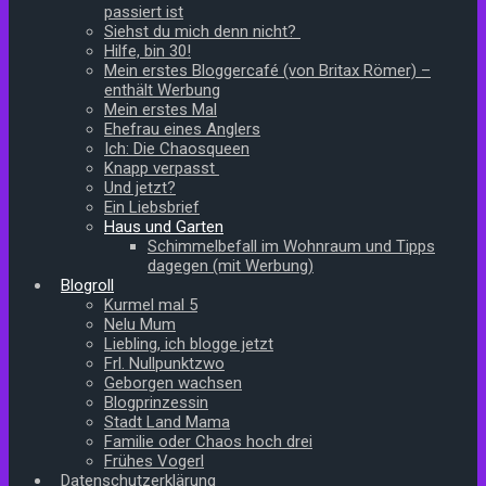
passiert ist
Siehst du mich denn nicht?
Hilfe, bin 30!
Mein erstes Bloggercafé (von Britax Römer) –
enthält Werbung
Mein erstes Mal
Ehefrau eines Anglers
Ich: Die Chaosqueen
Knapp verpasst
Und jetzt?
Ein Liebsbrief
Haus und Garten
Schimmelbefall im Wohnraum und Tipps
dagegen (mit Werbung)
Blogroll
Kurmel mal 5
Nelu Mum
Liebling, ich blogge jetzt
Frl. Nullpunktzwo
Geborgen wachsen
Blogprinzessin
Stadt Land Mama
Familie oder Chaos hoch drei
Frühes Vogerl
Datenschutzerklärung