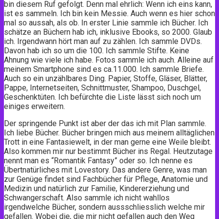
bin diesem Ruf gefolgt. Denn mal ehrlich: Wenn ich eins kann,
ist es sammeln. Ich bin kein Messie. Auch wenn es hier schon
mal so aussah, als ob. In erster Linie sammle ich Bücher. Ich
schätze an Büchern hab ich, inklusive Ebooks, so 2000. Glaub
ich. Irgendwann hört man auf zu zählen. Ich sammle DVDs.
Davon hab ich so um die 100. Ich sammle Stifte. Keine
Ahnung wie viele ich habe. Fotos sammle ich auch. Alleine auf
meinem Smartphone sind es ca.11.000. Ich sammle Briefe.
Auch so ein unzählbares Ding. Papier, Stoffe, Gläser, Blätter,
Pappe, Internetseiten, Schnittmuster, Shampoo, Duschgel,
Geschenktüten. Ich befürchte die Liste lässt sich noch um
einiges erweitern.
Der springende Punkt ist aber der das ich mit Plan sammle.
Ich liebe Bücher. Bücher bringen mich aus meinem alltäglichen
Trott in eine Fantasiewelt, in der man gerne eine Weile bleibt.
Also kommen mir nur bestimmt Bücher ins Regal. Heutzutage
nennt man es “Romantik Fantasy” oder so. Ich nenne es
Übertnatürliches mit Lovestory. Das andere Genre, was man
zur Genüge findet sind Fachbücher für Pflege, Anatomie und
Medizin und natürlich zur Familie, Kindererziehung und
Schwangerschaft. Also sammle ich nicht wahllos
irgendwelche Bücher, sondern aussschliesslich welche mir
gefallen. Wobei die, die mir nicht gefallen auch den Weg