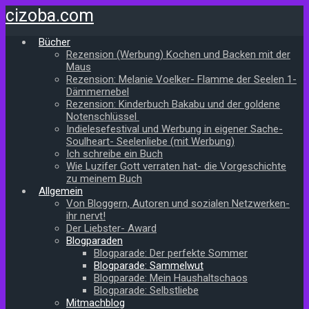
Zum
cizoba.com
Hauptinhalt
springen
Bücher
Rezension (Werbung) Kochen und Backen mit der
Maus
Rezension: Melanie Voelker- Flamme der Seelen 1-
Dämmernebel
Rezension: Kinderbuch Bakabu und der goldene
Notenschlüssel
Indielesefestival und Werbung in eigener Sache-
Soulheart- Seelenliebe (mit Werbung)
Ich schreibe ein Buch
Wie Luzifer Gott verraten hat- die Vorgeschichte
zu meinem Buch
Allgemein
Von Bloggern, Autoren und sozialen Netzwerken-
ihr nervt!
Der Liebster- Award
Blogparaden
Blogparade: Der perfekte Sommer
Blogparade: Sammelwut
Blogparade: Mein Haushaltschaos
Blogparade: Selbstliebe
Mitmachblog