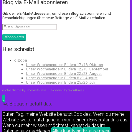
Blog via E-Mail abonnieren
Gib deine E-Mail-Adresse an, um diesen Blog zu abonnieren und
Benachrichtigungen über neue Beiträge via E-Mail zu erhalten.
E-
Mail-
Adresse
Abonnieren
Hier schreibt
cizoba
Unser Wochenende in Bildern 17./18. Oktober
Unser Wochenende in Bildern 12./13. September
Unser Wochenende in Bildern 22./23. August
Unser Wochenende in Bildern 8./9. August
Unser Wochenende in Bildern 25./26. Juli
evolve
theme by Theme4Press • Powered by
WordPress
%d
Bloggern gefällt das:
Guten Tag, meine Website benutzt Cookies. Wenn du meine
Website weiter nutzt gehe ich von deinem Einverständnis aus.
Wenn du mehr wissen möchtest, kannst du das im
Datenschutz nachlesen.
Alles klar
Nein
Erfahre mehr