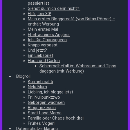
passiert ist
Siehst du mich denn nicht?
Hilfe, bin 30!
Mein erstes Bloggercafé (von Britax Römer) –
enthält Werbung
Mein erstes Mal
Ehefrau eines Anglers
Ich: Die Chaosqueen
Knapp verpasst
Und jetzt?
Ein Liebsbrief
Haus und Garten
Schimmelbefall im Wohnraum und Tipps
dagegen (mit Werbung)
Blogroll
Kurmel mal 5
Nelu Mum
Liebling, ich blogge jetzt
Frl. Nullpunktzwo
Geborgen wachsen
Blogprinzessin
Stadt Land Mama
Familie oder Chaos hoch drei
Frühes Vogerl
Datenschutzerklärung