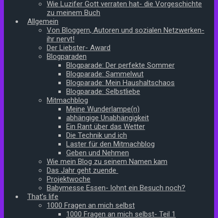
Wie Luzifer Gott verraten hat- die Vorgeschichte
zu meinem Buch
Allgemein
Von Bloggern, Autoren und sozialen Netzwerken-
ihr nervt!
Der Liebster- Award
Blogparaden
Blogparade: Der perfekte Sommer
Blogparade: Sammelwut
Blogparade: Mein Haushaltschaos
Blogparade: Selbstliebe
Mitmachblog
Meine Wunderlampe(n)
abhängige Unabhängigkeit
Ein Rant über das Wetter
Die Technik und ich
Laster für den Mitmachblog
Geben und Nehmen
Wie mein Blog zu seinem Namen kam
Das Jahr geht zuende
Projektwoche
Babymesse Essen- lohnt ein Besuch noch?
That’s life
1000 Fragen an mich selbst
1000 Fragen an mich selbst- Teil 1