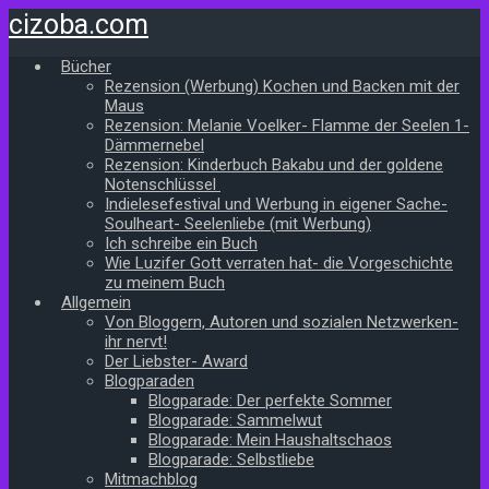
Zum
cizoba.com
Hauptinhalt
springen
Bücher
Rezension (Werbung) Kochen und Backen mit der
Maus
Rezension: Melanie Voelker- Flamme der Seelen 1-
Dämmernebel
Rezension: Kinderbuch Bakabu und der goldene
Notenschlüssel
Indielesefestival und Werbung in eigener Sache-
Soulheart- Seelenliebe (mit Werbung)
Ich schreibe ein Buch
Wie Luzifer Gott verraten hat- die Vorgeschichte
zu meinem Buch
Allgemein
Von Bloggern, Autoren und sozialen Netzwerken-
ihr nervt!
Der Liebster- Award
Blogparaden
Blogparade: Der perfekte Sommer
Blogparade: Sammelwut
Blogparade: Mein Haushaltschaos
Blogparade: Selbstliebe
Mitmachblog