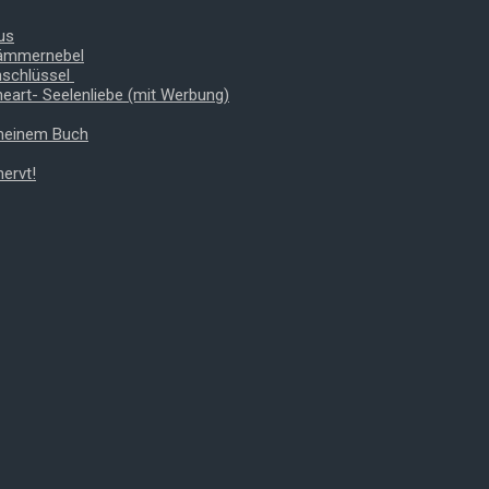
us
Dämmernebel
nschlüssel
heart- Seelenliebe (mit Werbung)
 meinem Buch
ervt!