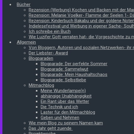
Bücher
Rezension (Werbung) Kochen und Backen mit der Ma
Rezension: Melanie Voelker- Flamme der Seelen 1- 
Rezension: Kinderbuch Bakabu und der goldene Note
Indielesefestival und Werbung in eigener Sache- Soul
Ich schreibe ein Buch
Wie Luzifer Gott verraten hat- die Vorgeschichte zu
Allgemein
Von Bloggern, Autoren und sozialen Netzwerken- ihr n
Der Liebster- Award
Blogparaden
Blogparade: Der perfekte Sommer
Blogparade: Sammelwut
Blogparade: Mein Haushaltschaos
Blogparade: Selbstliebe
Mitmachblog
Meine Wunderlampe(n)
abhängige Unabhängigkeit
Ein Rant über das Wetter
Die Technik und ich
Laster für den Mitmachblog
Geben und Nehmen
Wie mein Blog zu seinem Namen kam
Das Jahr geht zuende
Projektwoche