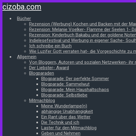
Zum
cizoba.com
Hauptinhalt
springen
Bücher
Rezension (Werbung) Kochen und Backen mit der Ma
Rezension: Melanie Voelker- Flamme der Seelen 1- 
Rezension: Kinderbuch Bakabu und der goldene Note
Indielesefestival und Werbung in eigener Sache- Soul
Ich schreibe ein Buch
Wie Luzifer Gott verraten hat- die Vorgeschichte zu
Allgemein
Von Bloggern, Autoren und sozialen Netzwerken- ihr n
Der Liebster- Award
Blogparaden
Blogparade: Der perfekte Sommer
Blogparade: Sammelwut
Blogparade: Mein Haushaltschaos
Blogparade: Selbstliebe
Mitmachblog
Meine Wunderlampe(n)
abhängige Unabhängigkeit
Ein Rant über das Wetter
Die Technik und ich
Laster für den Mitmachblog
Geben und Nehmen