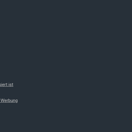
iert ist
t Werbung