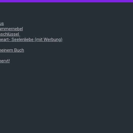
us
Dämmernebel
nschlüssel
heart- Seelenliebe (mit Werbung)
 meinem Buch
ervt!