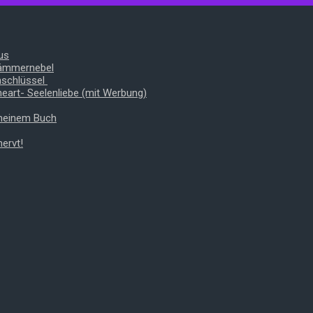
us
Dämmernebel
nschlüssel
heart- Seelenliebe (mit Werbung)
 meinem Buch
ervt!