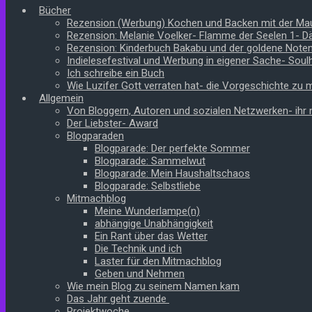
Bücher
Rezension (Werbung) Kochen und Backen mit der Ma
Rezension: Melanie Voelker- Flamme der Seelen 1- 
Rezension: Kinderbuch Bakabu und der goldene Note
Indielesefestival und Werbung in eigener Sache- Soul
Ich schreibe ein Buch
Wie Luzifer Gott verraten hat- die Vorgeschichte zu
Allgemein
Von Bloggern, Autoren und sozialen Netzwerken- ihr n
Der Liebster- Award
Blogparaden
Blogparade: Der perfekte Sommer
Blogparade: Sammelwut
Blogparade: Mein Haushaltschaos
Blogparade: Selbstliebe
Mitmachblog
Meine Wunderlampe(n)
abhängige Unabhängigkeit
Ein Rant über das Wetter
Die Technik und ich
Laster für den Mitmachblog
Geben und Nehmen
Wie mein Blog zu seinem Namen kam
Das Jahr geht zuende
Projektwoche