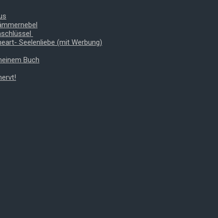
us
Dämmernebel
nschlüssel
heart- Seelenliebe (mit Werbung)
 meinem Buch
ervt!