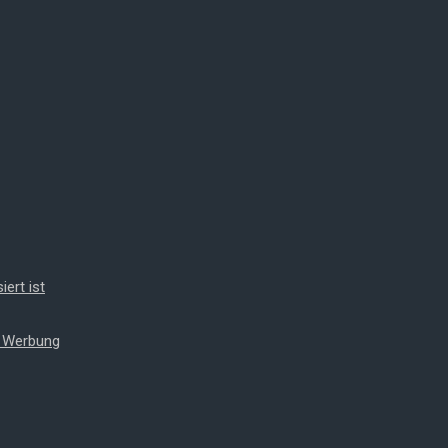
iert ist
t Werbung