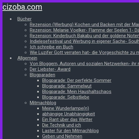
Zum
cizoba.com
Hauptinhalt
springen
Bücher
Rezension (Werbung) Kochen und Backen mit der Ma
Rezension: Melanie Voelker- Flamme der Seelen 1- 
Rezension: Kinderbuch Bakabu und der goldene Note
Indielesefestival und Werbung in eigener Sache- Soul
Ich schreibe ein Buch
Wie Luzifer Gott verraten hat- die Vorgeschichte zu
Allgemein
Von Bloggern, Autoren und sozialen Netzwerken- ihr n
Der Liebster- Award
Blogparaden
Blogparade: Der perfekte Sommer
Blogparade: Sammelwut
Blogparade: Mein Haushaltschaos
Blogparade: Selbstliebe
Mitmachblog
Meine Wunderlampe(n)
abhängige Unabhängigkeit
Ein Rant über das Wetter
Die Technik und ich
Laster für den Mitmachblog
Geben und Nehmen