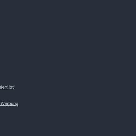
iert ist
t Werbung