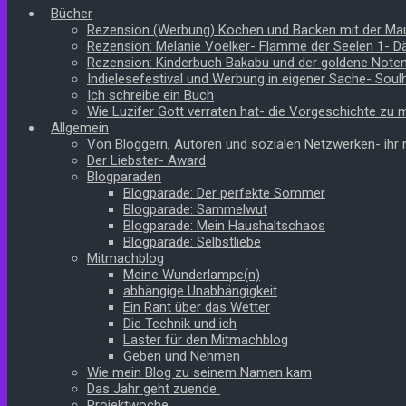
Bücher
Rezension (Werbung) Kochen und Backen mit der Ma
Rezension: Melanie Voelker- Flamme der Seelen 1- 
Rezension: Kinderbuch Bakabu und der goldene Note
Indielesefestival und Werbung in eigener Sache- Soul
Ich schreibe ein Buch
Wie Luzifer Gott verraten hat- die Vorgeschichte zu
Allgemein
Von Bloggern, Autoren und sozialen Netzwerken- ihr n
Der Liebster- Award
Blogparaden
Blogparade: Der perfekte Sommer
Blogparade: Sammelwut
Blogparade: Mein Haushaltschaos
Blogparade: Selbstliebe
Mitmachblog
Meine Wunderlampe(n)
abhängige Unabhängigkeit
Ein Rant über das Wetter
Die Technik und ich
Laster für den Mitmachblog
Geben und Nehmen
Wie mein Blog zu seinem Namen kam
Das Jahr geht zuende
Projektwoche