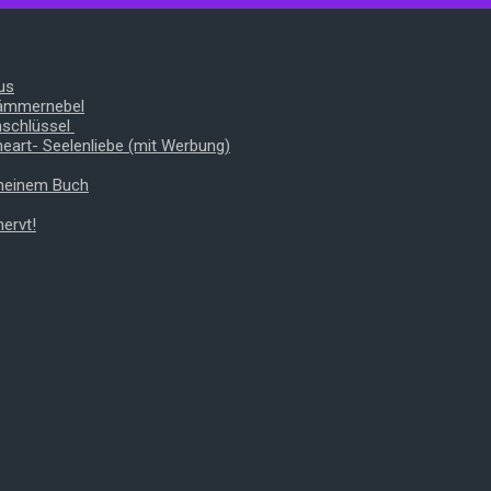
us
Dämmernebel
nschlüssel
heart- Seelenliebe (mit Werbung)
 meinem Buch
ervt!