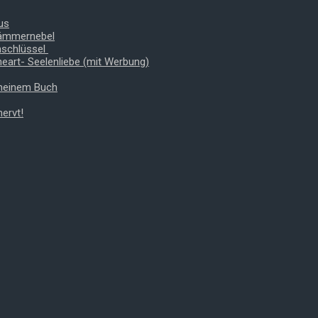
us
Dämmernebel
nschlüssel
heart- Seelenliebe (mit Werbung)
 meinem Buch
ervt!