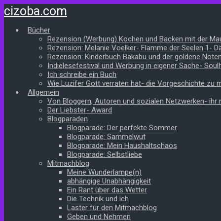
Zum
cizoba.com
Hauptinhalt
springen
Bücher
Rezension (Werbung) Kochen und Backen mit der Ma
Rezension: Melanie Voelker- Flamme der Seelen 1- 
Rezension: Kinderbuch Bakabu und der goldene Note
Indielesefestival und Werbung in eigener Sache- Soul
Ich schreibe ein Buch
Wie Luzifer Gott verraten hat- die Vorgeschichte zu
Allgemein
Von Bloggern, Autoren und sozialen Netzwerken- ihr n
Der Liebster- Award
Blogparaden
Blogparade: Der perfekte Sommer
Blogparade: Sammelwut
Blogparade: Mein Haushaltschaos
Blogparade: Selbstliebe
Mitmachblog
Meine Wunderlampe(n)
abhängige Unabhängigkeit
Ein Rant über das Wetter
Die Technik und ich
Laster für den Mitmachblog
Geben und Nehmen