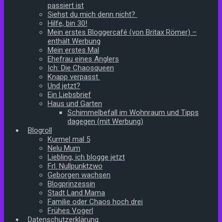
passiert ist
Siehst du mich denn nicht?
Hilfe, bin 30!
Mein erstes Bloggercafé (von Britax Römer) –
enthält Werbung
Mein erstes Mal
Ehefrau eines Anglers
Ich: Die Chaosqueen
Knapp verpasst
Und jetzt?
Ein Liebsbrief
Haus und Garten
Schimmelbefall im Wohnraum und Tipps
dagegen (mit Werbung)
Blogroll
Kurmel mal 5
Nelu Mum
Liebling, ich blogge jetzt
Frl. Nullpunktzwo
Geborgen wachsen
Blogprinzessin
Stadt Land Mama
Familie oder Chaos hoch drei
Frühes Vogerl
Datenschutzerklärung