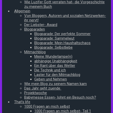
Wie Luzifer Gott verraten hat- die Vorgeschichte
zu meinem Buch
Allgemein
Von Bloggern, Autoren und sozialen Netzwerken-
ihr nervt!
Der Liebster- Award
Blogparaden
Blogparade: Der perfekte Sommer
Blogparade: Sammelwut
Blogparade: Mein Haushaltschaos
Blogparade: Selbstliebe
Mitmachblog
Meine Wunderlampe(n)
abhängige Unabhängigkeit
Ein Rant über das Wetter
Die Technik und ich
Laster für den Mitmachblog
Geben und Nehmen
Wie mein Blog zu seinem Namen kam
Das Jahr geht zuende
Projektwoche
Babymesse Essen- lohnt ein Besuch noch?
That’s life
1000 Fragen an mich selbst
1000 Fragen an mich selbst- Teil 1