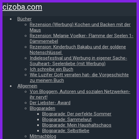
Zum
cizoba.com
Hauptinhalt
springen
Bücher
Rezension (Werbung) Kochen und Backen mit der
Maus
Rezension: Melanie Voelker- Flamme der Seelen 1-
Dämmernebel
Rezension: Kinderbuch Bakabu und der goldene
Notenschlüssel
Indielesefestival und Werbung in eigener Sache-
Soulheart- Seelenliebe (mit Werbung)
Ich schreibe ein Buch
Wie Luzifer Gott verraten hat- die Vorgeschichte
zu meinem Buch
Allgemein
Von Bloggern, Autoren und sozialen Netzwerken-
ihr nervt!
Der Liebster- Award
Blogparaden
Blogparade: Der perfekte Sommer
Blogparade: Sammelwut
Blogparade: Mein Haushaltschaos
Blogparade: Selbstliebe
Mitmachblog