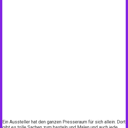
Ein Aussteller hat den ganzen Presseraum für sich allein. Dort
gibt es tolle Sachen zum basteln und Malen und auch jede