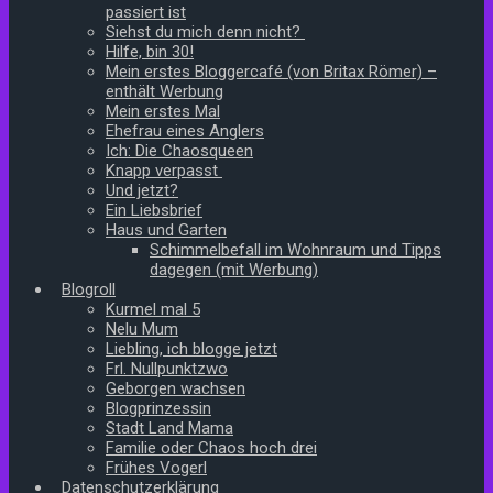
passiert ist
Siehst du mich denn nicht?
Hilfe, bin 30!
Mein erstes Bloggercafé (von Britax Römer) –
enthält Werbung
Mein erstes Mal
Ehefrau eines Anglers
Ich: Die Chaosqueen
Knapp verpasst
Und jetzt?
Ein Liebsbrief
Haus und Garten
Schimmelbefall im Wohnraum und Tipps
dagegen (mit Werbung)
Blogroll
Kurmel mal 5
Nelu Mum
Liebling, ich blogge jetzt
Frl. Nullpunktzwo
Geborgen wachsen
Blogprinzessin
Stadt Land Mama
Familie oder Chaos hoch drei
Frühes Vogerl
Datenschutzerklärung