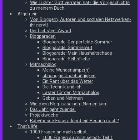
Wie Luzifer Gott verraten hat- die Vorgeschichte
zu meinem Buch
Allgemein
Von Bloggern, Autoren und sozialen Netzwerken-
ihr nervt!
Der Liebster- Award
Blogparaden
Blogparade: Der perfekte Sommer
Blogparade: Sammelwut
Blogparade: Mein Haushaltschaos
Blogparade: Selbstliebe
Mitmachblog
Meine Wunderlampe(n)
abhängige Unabhängigkeit
Ein Rant über das Wetter
Die Technik und ich
Laster für den Mitmachblog
Geben und Nehmen
Wie mein Blog zu seinem Namen kam
Das Jahr geht zuende
Projektwoche
Babymesse Essen- lohnt ein Besuch noch?
That’s life
1000 Fragen an mich selbst
1000 Fragen an mich selbst- Teil 1