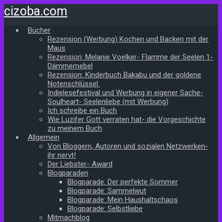
Zum
cizoba.com
Hauptinhalt
springen
Bücher
Rezension (Werbung) Kochen und Backen mit der
Maus
Rezension: Melanie Voelker- Flamme der Seelen 1-
Dämmernebel
Rezension: Kinderbuch Bakabu und der goldene
Notenschlüssel
Indielesefestival und Werbung in eigener Sache-
Soulheart- Seelenliebe (mit Werbung)
Ich schreibe ein Buch
Wie Luzifer Gott verraten hat- die Vorgeschichte
zu meinem Buch
Allgemein
Von Bloggern, Autoren und sozialen Netzwerken-
ihr nervt!
Der Liebster- Award
Blogparaden
Blogparade: Der perfekte Sommer
Blogparade: Sammelwut
Blogparade: Mein Haushaltschaos
Blogparade: Selbstliebe
Mitmachblog