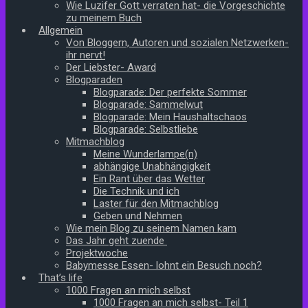
Wie Luzifer Gott verraten hat- die Vorgeschichte
zu meinem Buch
Allgemein
Von Bloggern, Autoren und sozialen Netzwerken-
ihr nervt!
Der Liebster- Award
Blogparaden
Blogparade: Der perfekte Sommer
Blogparade: Sammelwut
Blogparade: Mein Haushaltschaos
Blogparade: Selbstliebe
Mitmachblog
Meine Wunderlampe(n)
abhängige Unabhängigkeit
Ein Rant über das Wetter
Die Technik und ich
Laster für den Mitmachblog
Geben und Nehmen
Wie mein Blog zu seinem Namen kam
Das Jahr geht zuende
Projektwoche
Babymesse Essen- lohnt ein Besuch noch?
That’s life
1000 Fragen an mich selbst
1000 Fragen an mich selbst- Teil 1