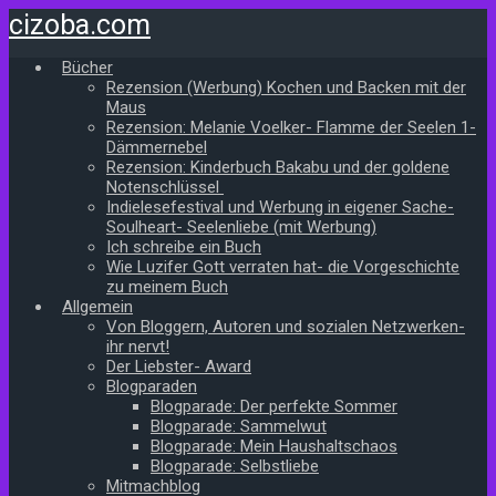
Zum
cizoba.com
Hauptinhalt
springen
Bücher
Rezension (Werbung) Kochen und Backen mit der
Maus
Rezension: Melanie Voelker- Flamme der Seelen 1-
Dämmernebel
Rezension: Kinderbuch Bakabu und der goldene
Notenschlüssel
Indielesefestival und Werbung in eigener Sache-
Soulheart- Seelenliebe (mit Werbung)
Ich schreibe ein Buch
Wie Luzifer Gott verraten hat- die Vorgeschichte
zu meinem Buch
Allgemein
Von Bloggern, Autoren und sozialen Netzwerken-
ihr nervt!
Der Liebster- Award
Blogparaden
Blogparade: Der perfekte Sommer
Blogparade: Sammelwut
Blogparade: Mein Haushaltschaos
Blogparade: Selbstliebe
Mitmachblog