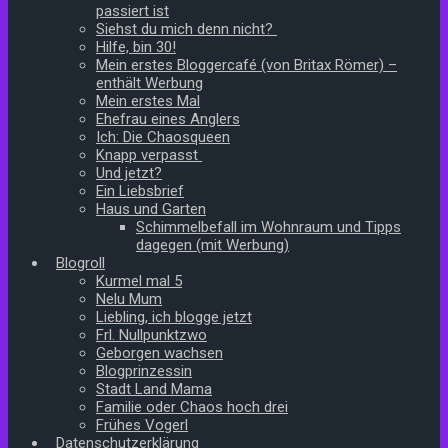
passiert ist
Siehst du mich denn nicht?
Hilfe, bin 30!
Mein erstes Bloggercafé (von Britax Römer) –
enthält Werbung
Mein erstes Mal
Ehefrau eines Anglers
Ich: Die Chaosqueen
Knapp verpasst
Und jetzt?
Ein Liebsbrief
Haus und Garten
Schimmelbefall im Wohnraum und Tipps
dagegen (mit Werbung)
Blogroll
Kurmel mal 5
Nelu Mum
Liebling, ich blogge jetzt
Frl. Nullpunktzwo
Geborgen wachsen
Blogprinzessin
Stadt Land Mama
Familie oder Chaos hoch drei
Frühes Vogerl
Datenschutzerklärung