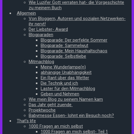
Wie Luzifer Gott verraten hat- die Vorgeschichte
zu meinem Buch
Allgemein
Von Bloggern, Autoren und sozialen Netzwerken-
ihr nervt!
Der Liebster- Award
Blogparaden
Blogparade: Der perfekte Sommer
Blogparade: Sammelwut
Blogparade: Mein Haushaltschaos
Blogparade: Selbstliebe
Mitmachblog
Meine Wunderlampe(n)
abhängige Unabhängigkeit
Ein Rant über das Wetter
Die Technik und ich
Laster für den Mitmachblog
Geben und Nehmen
Wie mein Blog zu seinem Namen kam
Das Jahr geht zuende
Projektwoche
Babymesse Essen- lohnt ein Besuch noch?
That’s life
1000 Fragen an mich selbst
1000 Fragen an mich selbst- Teil 1