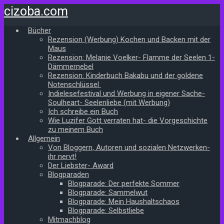
Zum
cizoba.com
Hauptinhalt
springen
Bücher
Rezension (Werbung) Kochen und Backen mit der
Maus
Rezension: Melanie Voelker- Flamme der Seelen 1-
Dämmernebel
Rezension: Kinderbuch Bakabu und der goldene
Notenschlüssel
Indielesefestival und Werbung in eigener Sache-
Soulheart- Seelenliebe (mit Werbung)
Ich schreibe ein Buch
Wie Luzifer Gott verraten hat- die Vorgeschichte
zu meinem Buch
Allgemein
Von Bloggern, Autoren und sozialen Netzwerken-
ihr nervt!
Der Liebster- Award
Blogparaden
Blogparade: Der perfekte Sommer
Blogparade: Sammelwut
Blogparade: Mein Haushaltschaos
Blogparade: Selbstliebe
Mitmachblog