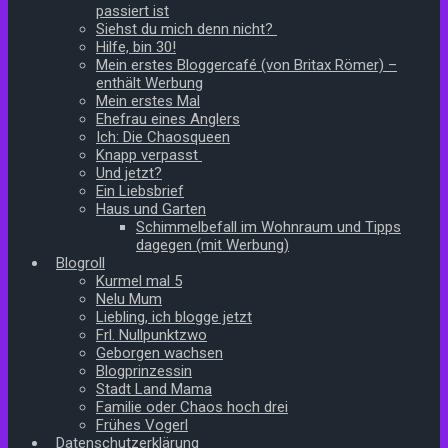
passiert ist
Siehst du mich denn nicht?
Hilfe, bin 30!
Mein erstes Bloggercafé (von Britax Römer) –
enthält Werbung
Mein erstes Mal
Ehefrau eines Anglers
Ich: Die Chaosqueen
Knapp verpasst
Und jetzt?
Ein Liebsbrief
Haus und Garten
Schimmelbefall im Wohnraum und Tipps
dagegen (mit Werbung)
Blogroll
Kurmel mal 5
Nelu Mum
Liebling, ich blogge jetzt
Frl. Nullpunktzwo
Geborgen wachsen
Blogprinzessin
Stadt Land Mama
Familie oder Chaos hoch drei
Frühes Vogerl
Datenschutzerklärung