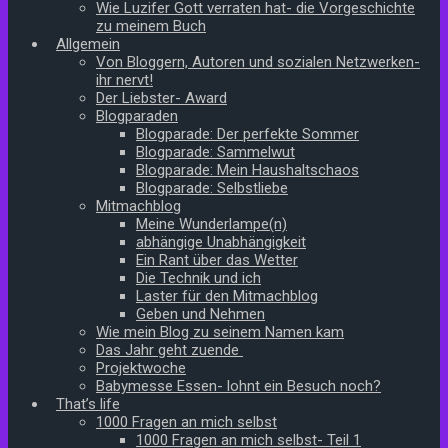
Wie Luzifer Gott verraten hat- die Vorgeschichte
zu meinem Buch
Allgemein
Von Bloggern, Autoren und sozialen Netzwerken-
ihr nervt!
Der Liebster- Award
Blogparaden
Blogparade: Der perfekte Sommer
Blogparade: Sammelwut
Blogparade: Mein Haushaltschaos
Blogparade: Selbstliebe
Mitmachblog
Meine Wunderlampe(n)
abhängige Unabhängigkeit
Ein Rant über das Wetter
Die Technik und ich
Laster für den Mitmachblog
Geben und Nehmen
Wie mein Blog zu seinem Namen kam
Das Jahr geht zuende
Projektwoche
Babymesse Essen- lohnt ein Besuch noch?
That’s life
1000 Fragen an mich selbst
1000 Fragen an mich selbst- Teil 1