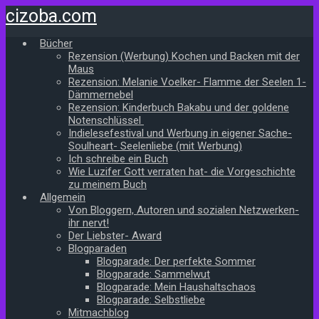
Zum
cizoba.com
Hauptinhalt
springen
Bücher
Rezension (Werbung) Kochen und Backen mit der
Maus
Rezension: Melanie Voelker- Flamme der Seelen 1-
Dämmernebel
Rezension: Kinderbuch Bakabu und der goldene
Notenschlüssel
Indielesefestival und Werbung in eigener Sache-
Soulheart- Seelenliebe (mit Werbung)
Ich schreibe ein Buch
Wie Luzifer Gott verraten hat- die Vorgeschichte
zu meinem Buch
Allgemein
Von Bloggern, Autoren und sozialen Netzwerken-
ihr nervt!
Der Liebster- Award
Blogparaden
Blogparade: Der perfekte Sommer
Blogparade: Sammelwut
Blogparade: Mein Haushaltschaos
Blogparade: Selbstliebe
Mitmachblog