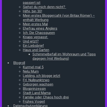
passiert ist
Siehst du mich denn nicht?
Hilfe, bin 30!
Mein erstes Bloggercafé (von Britax Römer) –
enthält Werbung
Mein erstes Mal
Ehefrau eines Anglers
Ich: Die Chaosqueen
Knapp verpasst
Und jetzt?
Ein Liebsbrief
Haus und Garten
Schimmelbefall im Wohnraum und Tipps
dagegen (mit Werbung)
Blogroll
Kurmel mal 5
Nelu Mum
Liebling, ich blogge jetzt
Frl. Nullpunktzwo
Geborgen wachsen
Blogprinzessin
Stadt Land Mama
Familie oder Chaos hoch drei
Frühes Vogerl
Datenschutzerklärung