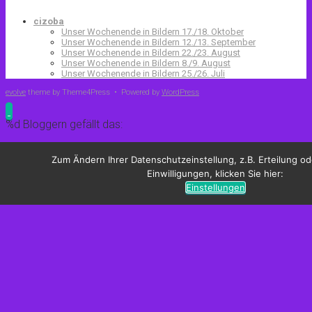
cizoba
Unser Wochenende in Bildern 17./18. Oktober
Unser Wochenende in Bildern 12./13. September
Unser Wochenende in Bildern 22./23. August
Unser Wochenende in Bildern 8./9. August
Unser Wochenende in Bildern 25./26. Juli
evolve
theme by Theme4Press • Powered by
WordPress
%d
Bloggern gefällt das:
Zum Ändern Ihrer Datenschutzeinstellung, z.B. Erteilung od
Einwilligungen, klicken Sie hier:
Einstellungen