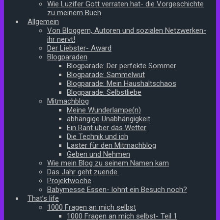
Wie Luzifer Gott verraten hat- die Vorgeschichte
zu meinem Buch
Allgemein
Von Bloggern, Autoren und sozialen Netzwerken-
ihr nervt!
Der Liebster- Award
Blogparaden
Blogparade: Der perfekte Sommer
Blogparade: Sammelwut
Blogparade: Mein Haushaltschaos
Blogparade: Selbstliebe
Mitmachblog
Meine Wunderlampe(n)
abhängige Unabhängigkeit
Ein Rant über das Wetter
Die Technik und ich
Laster für den Mitmachblog
Geben und Nehmen
Wie mein Blog zu seinem Namen kam
Das Jahr geht zuende
Projektwoche
Babymesse Essen- lohnt ein Besuch noch?
That’s life
1000 Fragen an mich selbst
1000 Fragen an mich selbst- Teil 1