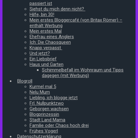
passiert ist
Siehst du mich denn nicht?
Hilfe, bin 30!
Mein erstes Bloggercafé (von Britax Römer) –
enthält Werbung
Mein erstes Mal
Ehefrau eines Anglers
Ich: Die Chaosqueen
Knapp verpasst
Und jetzt?
Ein Liebsbrief
Haus und Garten
Schimmelbefall im Wohnraum und Tipps
dagegen (mit Werbung)
Blogroll
Kurmel mal 5
Nelu Mum
Liebling, ich blogge jetzt
Frl. Nullpunktzwo
Geborgen wachsen
Blogprinzessin
Stadt Land Mama
Familie oder Chaos hoch drei
Frühes Vogerl
Datenschutzerklärung