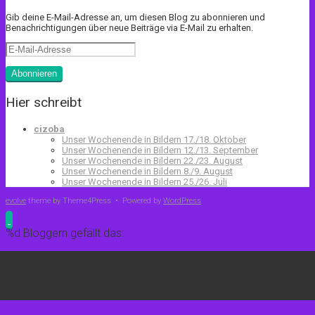
Gib deine E-Mail-Adresse an, um diesen Blog zu abonnieren und
Benachrichtigungen über neue Beiträge via E-Mail zu erhalten.
E-
Mail-
Adresse
Abonnieren
Hier schreibt
cizoba
Unser Wochenende in Bildern 17./18. Oktober
Unser Wochenende in Bildern 12./13. September
Unser Wochenende in Bildern 22./23. August
Unser Wochenende in Bildern 8./9. August
Unser Wochenende in Bildern 25./26. Juli
evolve
theme by Theme4Press • Powered by
WordPress
%d
Bloggern gefällt das: