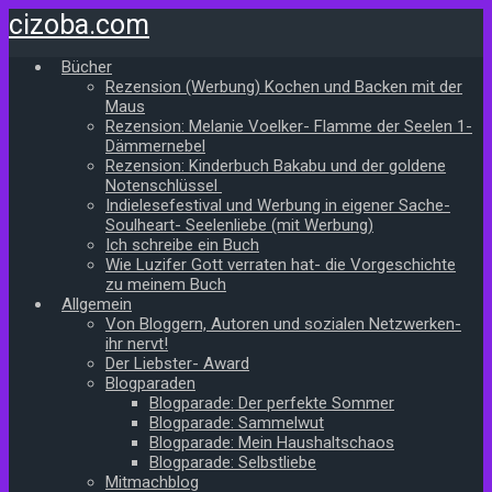
Zum
cizoba.com
Hauptinhalt
springen
Bücher
Rezension (Werbung) Kochen und Backen mit der
Maus
Rezension: Melanie Voelker- Flamme der Seelen 1-
Dämmernebel
Rezension: Kinderbuch Bakabu und der goldene
Notenschlüssel
Indielesefestival und Werbung in eigener Sache-
Soulheart- Seelenliebe (mit Werbung)
Ich schreibe ein Buch
Wie Luzifer Gott verraten hat- die Vorgeschichte
zu meinem Buch
Allgemein
Von Bloggern, Autoren und sozialen Netzwerken-
ihr nervt!
Der Liebster- Award
Blogparaden
Blogparade: Der perfekte Sommer
Blogparade: Sammelwut
Blogparade: Mein Haushaltschaos
Blogparade: Selbstliebe
Mitmachblog