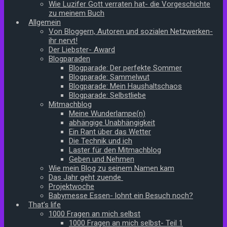
Wie Luzifer Gott verraten hat- die Vorgeschichte
zu meinem Buch
Allgemein
Von Bloggern, Autoren und sozialen Netzwerken-
ihr nervt!
Der Liebster- Award
Blogparaden
Blogparade: Der perfekte Sommer
Blogparade: Sammelwut
Blogparade: Mein Haushaltschaos
Blogparade: Selbstliebe
Mitmachblog
Meine Wunderlampe(n)
abhängige Unabhängigkeit
Ein Rant über das Wetter
Die Technik und ich
Laster für den Mitmachblog
Geben und Nehmen
Wie mein Blog zu seinem Namen kam
Das Jahr geht zuende
Projektwoche
Babymesse Essen- lohnt ein Besuch noch?
That’s life
1000 Fragen an mich selbst
1000 Fragen an mich selbst- Teil 1