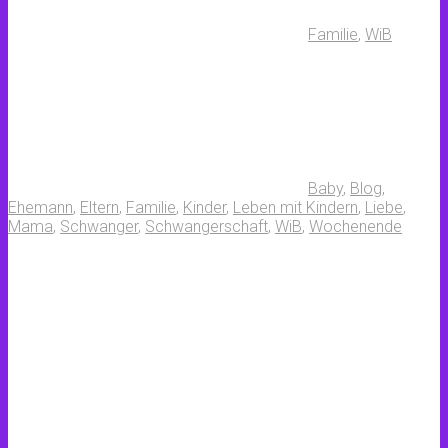
Familie
,
WiB
Baby
,
Blog
,
Ehemann
,
Eltern
,
Familie
,
Kinder
,
Leben mit Kindern
,
Liebe
,
Mama
,
Schwanger
,
Schwangerschaft
,
WiB
,
Wochenende