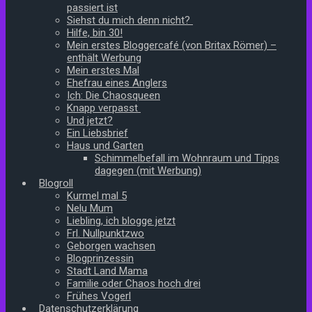
passiert ist
Siehst du mich denn nicht?
Hilfe, bin 30!
Mein erstes Bloggercafé (von Britax Römer) –
enthält Werbung
Mein erstes Mal
Ehefrau eines Anglers
Ich: Die Chaosqueen
Knapp verpasst
Und jetzt?
Ein Liebsbrief
Haus und Garten
Schimmelbefall im Wohnraum und Tipps
dagegen (mit Werbung)
Blogroll
Kurmel mal 5
Nelu Mum
Liebling, ich blogge jetzt
Frl. Nullpunktzwo
Geborgen wachsen
Blogprinzessin
Stadt Land Mama
Familie oder Chaos hoch drei
Frühes Vogerl
Datenschutzerklärung