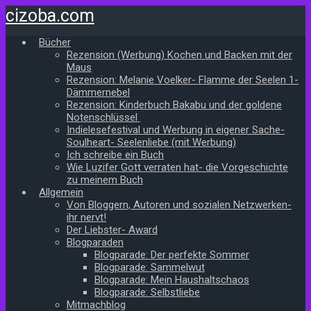
Zum
cizoba.com
Hauptinhalt
springen
Bücher
Rezension (Werbung) Kochen und Backen mit der
Maus
Rezension: Melanie Voelker- Flamme der Seelen 1-
Dämmernebel
Rezension: Kinderbuch Bakabu und der goldene
Notenschlüssel
Indielesefestival und Werbung in eigener Sache-
Soulheart- Seelenliebe (mit Werbung)
Ich schreibe ein Buch
Wie Luzifer Gott verraten hat- die Vorgeschichte
zu meinem Buch
Allgemein
Von Bloggern, Autoren und sozialen Netzwerken-
ihr nervt!
Der Liebster- Award
Blogparaden
Blogparade: Der perfekte Sommer
Blogparade: Sammelwut
Blogparade: Mein Haushaltschaos
Blogparade: Selbstliebe
Mitmachblog