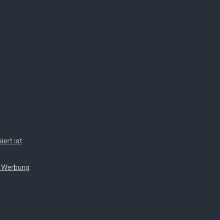
iert ist
t Werbung