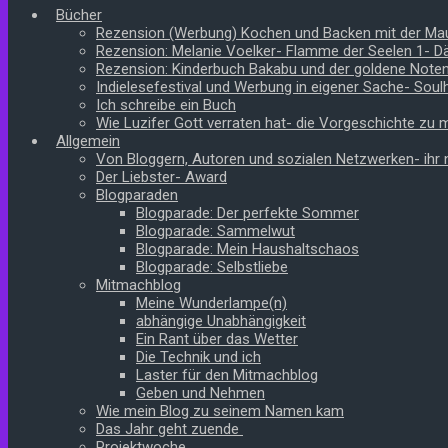
Bücher
Rezension (Werbung) Kochen und Backen mit der Ma
Rezension: Melanie Voelker- Flamme der Seelen 1- 
Rezension: Kinderbuch Bakabu und der goldene Note
Indielesefestival und Werbung in eigener Sache- Soul
Ich schreibe ein Buch
Wie Luzifer Gott verraten hat- die Vorgeschichte zu
Allgemein
Von Bloggern, Autoren und sozialen Netzwerken- ihr n
Der Liebster- Award
Blogparaden
Blogparade: Der perfekte Sommer
Blogparade: Sammelwut
Blogparade: Mein Haushaltschaos
Blogparade: Selbstliebe
Mitmachblog
Meine Wunderlampe(n)
abhängige Unabhängigkeit
Ein Rant über das Wetter
Die Technik und ich
Laster für den Mitmachblog
Geben und Nehmen
Wie mein Blog zu seinem Namen kam
Das Jahr geht zuende
Projektwoche