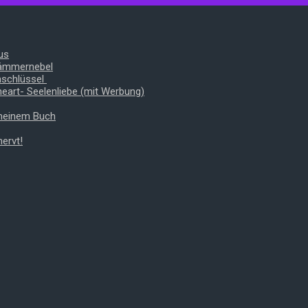
us
Dämmernebel
nschlüssel
heart- Seelenliebe (mit Werbung)
 meinem Buch
ervt!