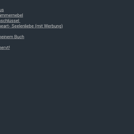
us
Dämmernebel
nschlüssel
heart- Seelenliebe (mit Werbung)
 meinem Buch
ervt!