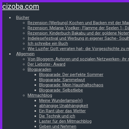
Zum
cizoba.com
Hauptinhalt
springen
Bücher
Rezension (Werbung) Kochen und Backen mit der Ma
Rezension: Melanie Voelker- Flamme der Seelen 1- 
Rezension: Kinderbuch Bakabu und der goldene Note
Indielesefestival und Werbung in eigener Sache- Soul
Ich schreibe ein Buch
Wie Luzifer Gott verraten hat- die Vorgeschichte zu
Allgemein
Von Bloggern, Autoren und sozialen Netzwerken- ihr n
Der Liebster- Award
Blogparaden
Blogparade: Der perfekte Sommer
Blogparade: Sammelwut
Blogparade: Mein Haushaltschaos
Blogparade: Selbstliebe
Mitmachblog
Meine Wunderlampe(n)
abhängige Unabhängigkeit
Ein Rant über das Wetter
Die Technik und ich
Laster für den Mitmachblog
Geben und Nehmen